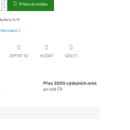
Přidat do košíku
 kytara 4/4
 informace
ZEPTAT SE
HLÍDAT
SDÍLET
Přes 3000 výdejních míst
e
po celé ČR