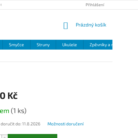
 OCHRANY OSOBNÍCH ÚDAJŮ
Přihlášení
NÁKUPNÍ
Prázdný košík
KOŠÍK
Smyčce
Struny
Ukulele
Zpěvníky a noty
Zv
0 Kč
dem
(1 ks)
oručit do:
11.8.2026
Možnosti doručení