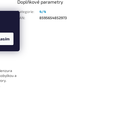
Doplňkové parametry
Kategorie
:
4/4
átcích
EAN
:
8595654852973
u
zura, šířka
dely,
u lesklou
erná,
lasím
u, což
 Menzura
 kobylkou a
ory.
,