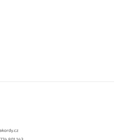
akordy.cz
774 801 143