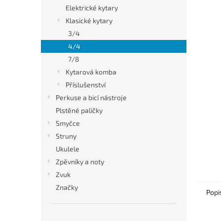
n
Elektrické kytary
e
Klasické kytary
l
3/4
4/4
7/8
Kytarová komba
Příslušenství
Perkuse a bicí nástroje
Plstěné paličky
Smyčce
Struny
Ukulele
Zpěvníky a noty
Zvuk
Značky
Popi