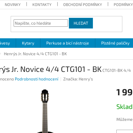
NOVINKY
KONTAKTY
OBCHODNÍ PODMÍNKY
PODMÍNKY
HLEDAT
ávesy
Kytary
Perkuse a bicí nástroje
Plstěné paličky
Henry´s Jr. Novice 4/4 CTG101 - BK
y´s Jr. Novice 4/4 CTG101 - BK
CTG101-BK 4/4
né
noceno
Podrobnosti hodnocení
Značka:
Henry’s
ení
1 99
u
Měrná
Skla
cena:
ek.
Můžeme d