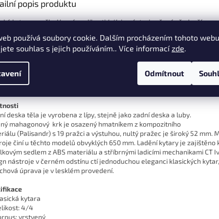
ailní popis produktu
ická kytara značky Henry´s velikosti 4/4 je nástroj určený především
tečníkům, žákům a studentům, je ideálním startovacím nástrojem v poč
web používá soubory cookie. Dalším procházením tohoto web
y. Plná velikost kytary je vhodná pro děti od dvanácti až třinácti let. Men
jete souhlas s jejich používáním.. Více informací
zde
.
ého pražce a rozložení pražců jsou shodné s ostatními standardními mo
adný přechod na jiný nástroj je zcela bezproblémový. Kytara má krásno
chovou úpravu a vyrábí se ve čtyřech barevných variantách ( natural, č
avení
Odmítnout
Souh
á a červená ). Kytara Henry´s má kvalitní ladicí mechaniky, výztuhu v krk
ňuje komfortní seřízení a zdobnou rozetu kolem ozvučného otvoru.
tnosti
ní deska těla je vyrobena z lípy, stejně jako zadní deska a luby.
ný mahagonový krk je osazený hmatníkem z kompozitního
riálu (Palisandr) s 19 pražci a výstuhou, nultý pražec je široký 52 mm.
roje činí u těchto modelů obvyklých 650 mm. Ladění kytary je zajištěno
lkovým sedlem z ABS materiálu a stříbrnými ladicími mechanikami CT Iv
gn nástroje v černém odstínu ctí jednoduchou eleganci klasických kytar
chová úprava je v lesklém provedení.
ifikace
asická kytara
likost: 4/4
rpus: vrstvený