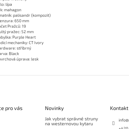
o: lípa
k: mahagon
atník: palisandr (kompozit)
enzura: 650 mm
čet Pražců: 19
ltý pražec: 52 mm
bylka: Purple Heart
dicí mechaniky: CT Ivory
rdware: stříbrný
rva: Black
vrchová úprava: lesk
e pro vás
Novinky
Kontakt
Jak vybrat správné struny
info
@
na westernovou kytaru
+420 