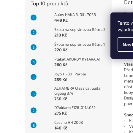
Det
Top 10 produktů
Klas
Aulos HAKA 3-DÍL. 703B
začá
449 Kč
Tento 
výuk
vyjadřu
Škola na sopránovou flétnu 2
nult
210 Kč
příp
povr
Nast
Škola na sopránovou flétnu 1
modr
220 Kč
umož
Plakát AKORDY KYTARA A1
Vlas
260 Kč
Před
Joyo JT-301 Purple
Lepe
259 Kč
mate
nást
ALHAMBRA Classical Guitar
koby
Gigbag 3/4
Desi
750 Kč
povr
D’Addario EJ26 .011/.052
275 Kč
Spec
• Kl
Cascha HH 2003
• Ve
140 Kč
• Ko