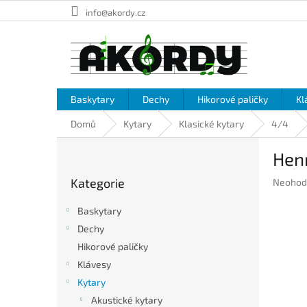
Přejít
info@akordy.cz
na
obsah
Baskytary
Dechy
Hikorové paličky
Kl
Domů
Kytary
Klasické kytary
4/4
P
Henr
o
Přeskočit
s
Kategorie
Průměr
Neohod
kategorie
t
hodnoc
r
produkt
Baskytary
a
je
Dechy
n
0,0
Hikorové paličky
z
n
5
í
Klávesy
hvězdič
p
Kytary
a
Akustické kytary