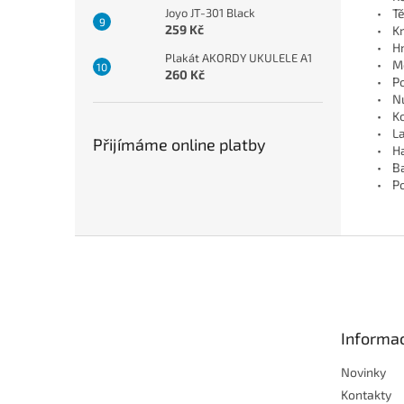
Joyo JT-301 Black
• Těl
259 Kč
• Kr
• Hm
Plakát AKORDY UKULELE A1
• M
260 Kč
• Po
• Nu
• Ko
• La
Přijímáme online platby
• Ha
• Ba
• Po
Z
á
p
a
t
Informac
í
Novinky
Kontakty