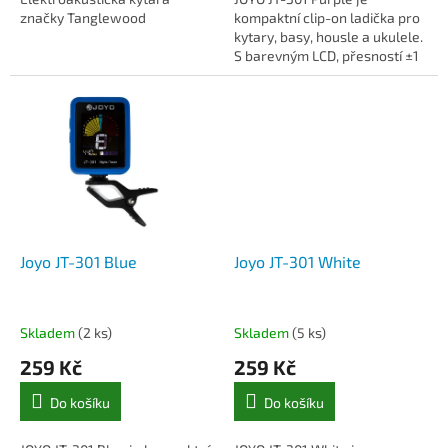
značky Tanglewood
kompaktní clip-on ladička pro
kytary, basy, housle a ukulele.
S barevným LCD, přesností ±1
cent, otočným klipem a
silikonovým krytem.
Joyo JT-301 Blue
Joyo JT-301 White
Skladem
(2 ks)
Skladem
(5 ks)
259 Kč
259 Kč
Do košíku
Do košíku