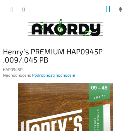
Přejít
NÁKUP
na
obsah
KOŠÍK
Henry’s PREMIUM HAP0945P
.009/.045 PB
HAP0945P
Průměrné
Neohodnoceno
Podrobnosti hodnocení
hodnocení
produktu
je
0,0
z
5
hvězdiček.