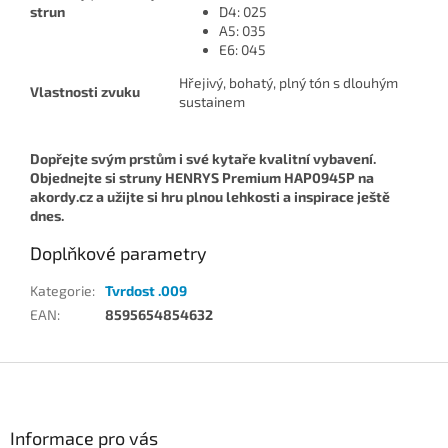
strun
D4: 025
A5: 035
E6: 045
Hřejivý, bohatý, plný tón s dlouhým
Vlastnosti zvuku
sustainem
Dopřejte svým prstům i své kytaře kvalitní vybavení.
Objednejte si struny HENRYS Premium HAP0945P na
akordy.cz a užijte si hru plnou lehkosti a inspirace ještě
dnes.
Doplňkové parametry
Kategorie
:
Tvrdost .009
EAN
:
8595654854632
Z
á
p
a
Informace pro vás