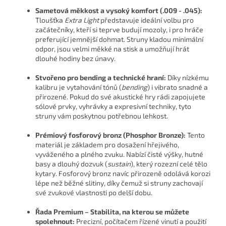
Sametová měkkost a vysoký komfort (.009 - .045):
Tloušťka
Extra Light
představuje ideální volbu pro
začátečníky, kteří si teprve budují mozoly, i pro hráče
preferující jemnější dohmat. Struny kladou minimální
odpor, jsou velmi měkké na stisk a umožňují hrát
dlouhé hodiny bez únavy.
Stvořeno pro bending a technické hraní:
Díky nízkému
kalibru je vytahování tónů (
bending
) i vibrato snadné a
přirozené. Pokud do své akustické hry rádi zapojujete
sólové prvky, vyhrávky a expresivní techniky, tyto
struny vám poskytnou potřebnou lehkost.
Prémiový fosforový bronz (Phosphor Bronze):
Tento
materiál je základem pro dosažení hřejivého,
vyváženého a plného zvuku. Nabízí čisté výšky, hutné
basy a dlouhý dozvuk (
sustain
), který rozezní celé tělo
kytary. Fosforový bronz navíc přirozeně odolává korozi
lépe než běžné slitiny, díky čemuž si struny zachovají
své zvukové vlastnosti po delší dobu.
Řada Premium – Stabilita, na kterou se můžete
spolehnout:
Precizní, počítačem řízené vinutí a použití