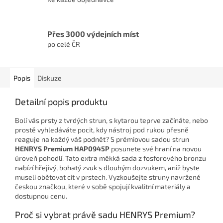
Přes 3000 výdejních míst
po celé ČR
Popis
Diskuze
Detailní popis produktu
Bolí vás prsty z tvrdých strun, s kytarou teprve začínáte, nebo
prostě vyhledáváte pocit, kdy nástroj pod rukou přesně
reaguje na každý váš podnět? S prémiovou sadou strun
HENRYS Premium HAP0945P
posunete své hraní na novou
úroveň pohodlí. Tato extra měkká sada z fosforového bronzu
nabízí hřejivý, bohatý zvuk s dlouhým dozvukem, aniž byste
museli obětovat cit v prstech. Vyzkoušejte struny navržené
českou značkou, které v sobě spojují kvalitní materiály a
dostupnou cenu.
Proč si vybrat právě sadu HENRYS Premium?