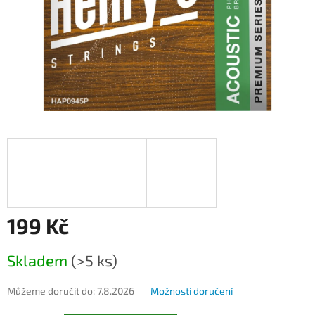
199 Kč
Měrná
Skladem
(>5 ks)
cena:
Můžeme doručit do:
7.8.2026
Možnosti doručení