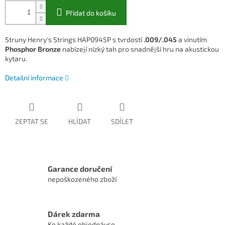
Přidat do košíku
Struny Henry's Strings HAP0945P s tvrdostí
.009/.045
a vinutím
Phosphor Bronze
nabízejí nízký tah pro snadnější hru na akustickou
kytaru.
Detailní informace
ZEPTAT SE
HLÍDAT
SDÍLET
Garance doručení
nepoškozeného zboží
Dárek zdarma
Ke každé objednávce