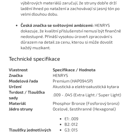
výběrových materiálů zaručují, že struny dobře drží
ladění ihned po natažení a zachovávají si jasný tón po
velmi dlouhou dobu.
Česká značka se světovými ambicemi:
HENRYS
dokazuje, že kvalitní příslušenství nemusí být finančně
nedostupné. Přináší vysokou úroveň zpracování s
důrazem na detail za cenu, kterou si může dovolit
každý muzikant.
Technické specifikace
Vlastnost
Specifikace / Hodnota
Značka
HENRYS
Modelová řada
Premium (HAP0945P)
Určení
Akustická a elektroakustická kytara
Tvrdost / Tloušťka
.009 - .045 (Extra Light / Super Light)
sady
Materiál
Phosphor Bronze (Fosforový bronz)
Jádro struny
Ocelové, šestihranné (Hexagonal)
E1: .009
B2: 012
Tloušťky jednotlivých
G3: 015