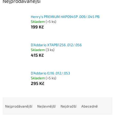
Nejprodávanější
Henry’s PREMIUM HAP0945P .009/.045 PB
Skladem
(>5 ks)
199 Kč
D’Addario XTAPB1256 .012/.056
Skladem
(3 ks)
415 Kč
D’Addario EJ16 .012/.053
Skladem
(>5 ks)
295 Kč
Ř
a
Nejprodávanější
Nejlevnější
Nejdražší
Abecedně
z