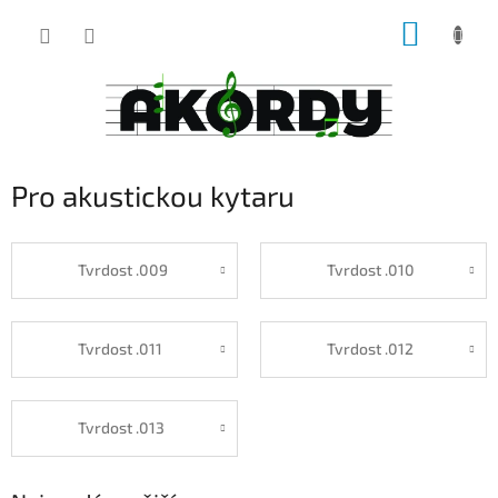
Přejít
NÁKUP
na
obsah
KOŠÍK
Pro akustickou kytaru
Tvrdost .009
Tvrdost .010
Tvrdost .011
Tvrdost .012
Tvrdost .013