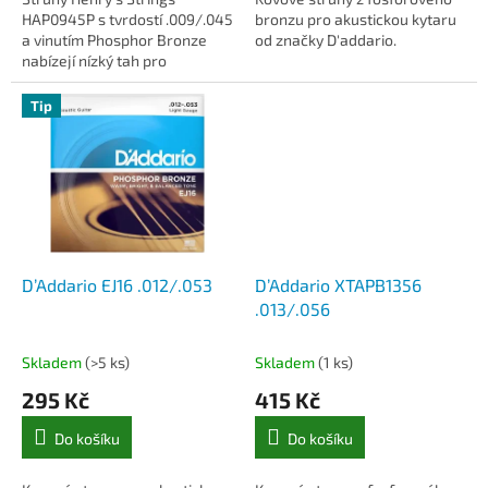
HAP0945P s tvrdostí .009/.045
bronzu pro akustickou kytaru
a vinutím Phosphor Bronze
od značky D'addario.
nabízejí nízký tah pro
snadnější hru na akustickou
kytaru.
Tip
D’Addario EJ16 .012/.053
D’Addario XTAPB1356
.013/.056
Skladem
(>5 ks)
Skladem
(1 ks)
295 Kč
415 Kč
Do košíku
Do košíku