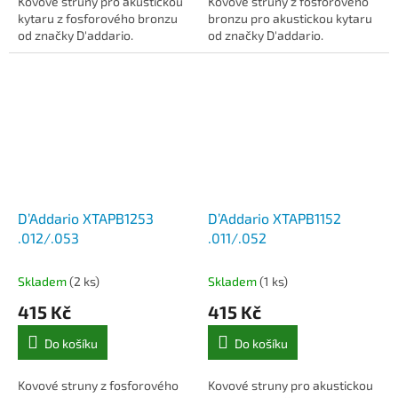
Kovové struny pro akustickou
Kovové struny z fosforového
kytaru z fosforového bronzu
bronzu pro akustickou kytaru
od značky D'addario.
od značky D'addario.
D’Addario XTAPB1253
D’Addario XTAPB1152
.012/.053
.011/.052
Skladem
(2 ks)
Skladem
(1 ks)
415 Kč
415 Kč
Do košíku
Do košíku
Kovové struny z fosforového
Kovové struny pro akustickou