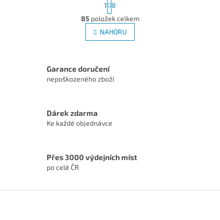
1
8
t
O
r
85
položek celkem
v
á
l
NAHORU
n
á
k
d
o
v
a
á
c
Garance doručení
n
í
nepoškozeného zboží
í
p
r
v
Dárek zdarma
k
Ke každé objednávce
y
v
ý
p
Přes 3000 výdejních míst
i
po celé ČR
s
u
Z
á
p