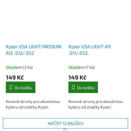
Kyser USA LIGHT/MEDIUM
Kyser USA LIGHT A11
A12 .012/.052
.011/.052
Skladem
(2 ks)
Skladem
(1 ks)
149 Kč
149 Kč
Do košíku
Do košíku
Kovové struny pro akustickou
Kovové struny pro akustickou
kytaru od značky Kyser.
kytaru od značky Kyser.
NAČÍST 12 DALŠÍCH
S