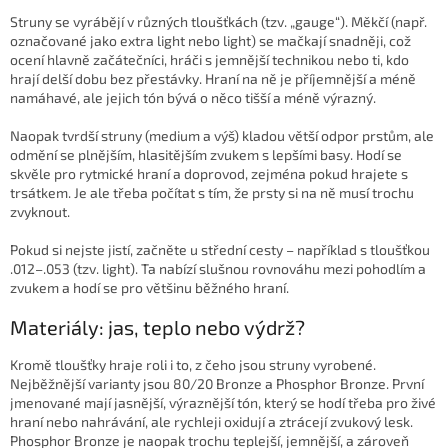
Struny se vyrábějí v různých tloušťkách (tzv. „gauge“). Měkčí (např.
označované jako extra light nebo light) se mačkají snadněji, což
ocení hlavně začátečníci, hráči s jemnější technikou nebo ti, kdo
hrají delší dobu bez přestávky. Hraní na ně je příjemnější a méně
namáhavé, ale jejich tón bývá o něco tišší a méně výrazný.
Naopak tvrdší struny (medium a výš) kladou větší odpor prstům, ale
odmění se plnějším, hlasitějším zvukem s lepšími basy. Hodí se
skvěle pro rytmické hraní a doprovod, zejména pokud hrajete s
trsátkem. Je ale třeba počítat s tím, že prsty si na ně musí trochu
zvyknout.
Pokud si nejste jistí, začněte u střední cesty – například s tloušťkou
.012–.053 (tzv. light). Ta nabízí slušnou rovnováhu mezi pohodlím a
zvukem a hodí se pro většinu běžného hraní.
Materiály: jas, teplo nebo výdrž?
Kromě tloušťky hraje roli i to, z čeho jsou struny vyrobené.
Nejběžnější varianty jsou 80/20 Bronze a Phosphor Bronze. První
jmenované mají jasnější, výraznější tón, který se hodí třeba pro živé
hraní nebo nahrávání, ale rychleji oxidují a ztrácejí zvukový lesk.
Phosphor Bronze je naopak trochu teplejší, jemnější, a zároveň