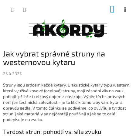
Přejít
NÁKUP
na
obsah
KOŠÍK
Jak vybrat správné struny na
westernovou kytaru
25.4.2025
Struny jsou srdcem každé kytary. U akustické kytary typu western,
která využívá kovové (ocelové) struny, mají zásadní vliv na zvuk,
pohodlí při hře i celkový dojem z nástroje. Výběr těch správných
není jen technická záležitost – je to klíč k tomu, aby vám kytara
opravdu sedla. V tomto článku se podíváme, co ovlivňuje tvrdost
strun, jaké materiály se nejčastěji používají a jak se to celé
podepisuje na zvuku.
Tvrdost strun: pohodlí vs. síla zvuku