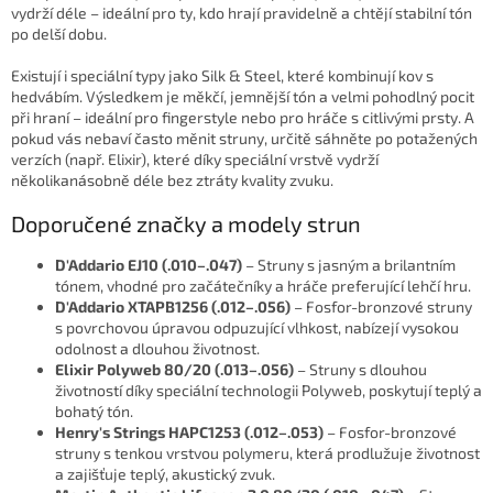
vydrží déle – ideální pro ty, kdo hrají pravidelně a chtějí stabilní tón
po delší dobu.
Existují i speciální typy jako Silk & Steel, které kombinují kov s
hedvábím. Výsledkem je měkčí, jemnější tón a velmi pohodlný pocit
při hraní – ideální pro fingerstyle nebo pro hráče s citlivými prsty. A
pokud vás nebaví často měnit struny, určitě sáhněte po potažených
verzích (např. Elixir), které díky speciální vrstvě vydrží
několikanásobně déle bez ztráty kvality zvuku.
Doporučené značky a modely strun
D'Addario EJ10 (.010–.047)
–
Struny s jasným a brilantním
tónem, vhodné pro začátečníky a hráče preferující lehčí hru.
​
D'Addario XTAPB1256 (.012–.056)
–
Fosfor-bronzové struny
s povrchovou úpravou odpuzující vlhkost, nabízejí vysokou
odolnost a dlouhou životnost.
​
Elixir Polyweb 80/20 (.013–.056)
–
Struny s dlouhou
životností díky speciální technologii Polyweb, poskytují teplý a
bohatý tón.
​
Henry's Strings HAPC1253 (.012–.053)
–
Fosfor-bronzové
struny s tenkou vrstvou polymeru, která prodlužuje životnost
a zajišťuje teplý, akustický zvuk.
​