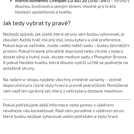
Martin Authentic Lifespan 2.0 80/20 (.010–.047)
–
Struny s
dlouhou životností a jasným tónem, vhodné pro hráče
hledající spolehlivost a kvalitu.
​
Jak tedy vybrat ty pravé?
Nejlepší způsob, jak zjistit, které struny vám budou vyhovovat, je
zkoušet. Každý hráč má jiný styl, jinou kytaru a jiné preference.
Pokud teprve začínáte, zvolte raději měkčí sadu – budou šetrnější k
prstům. Pokud hrajete převážně doprovod nebo chcete z kytary
dostat silný a hutný zvuk, zkuste medium sadu z Phosphor Bronze.
A pokud hledáte kvalitu, která dlouho vydrží, určitě se podívejte na
potažené struny.
Na našem e-shopu najdete všechny zmíněné varianty – včetně
doporučení pro různé styly hraní a úrovně pokročilosti. Pomůžeme
vám najít ten správný set, který z vaší kytary dostane maximum.
Pokud potřebujete další informace nebo pomoc s výběrem,
neváhejte nás kontaktovat. Rádi vám poradíme s výběrem strun,
které budou nejlépe vyhovovat vašim potřebám a stylu hraní.