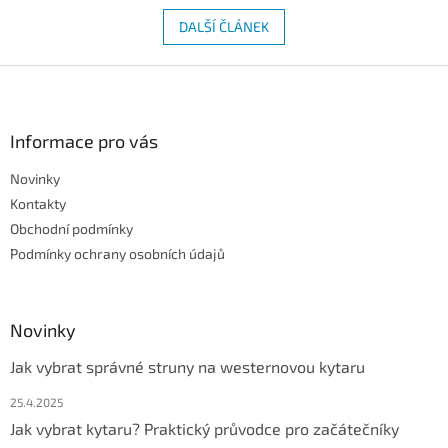
DALŠÍ ČLÁNEK
Z
á
p
a
Informace pro vás
t
Novinky
í
Kontakty
Obchodní podmínky
Podmínky ochrany osobních údajů
Novinky
Jak vybrat správné struny na westernovou kytaru
25.4.2025
Jak vybrat kytaru? Praktický průvodce pro začátečníky