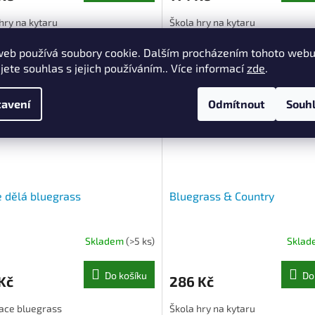
hry na kytaru
Škola hry na kytaru
Kód:
GW000146
Kód:
G
web používá soubory cookie. Dalším procházením tohoto web
jete souhlas s jejich používáním.. Více informací
zde
.
avení
Odmítnout
Souh
e dělá bluegrass
Bluegrass & Country
Skladem
(>5 ks)
Skla
Do košíku
Do
Kč
286 Kč
kace bluegrass
Škola hry na kytaru