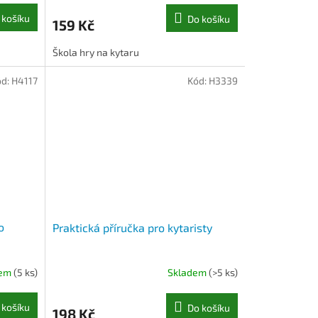
 košíku
Do košíku
159 Kč
Škola hry na kytaru
ód:
H4117
Kód:
H3339
o
Praktická příručka pro kytaristy
dem
(5 ks)
Skladem
(>5 ks)
 košíku
Do košíku
198 Kč