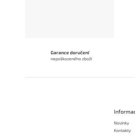
Garance doručení
nepoškozeného zboží
Z
á
p
a
t
Informac
í
Novinky
Kontakty