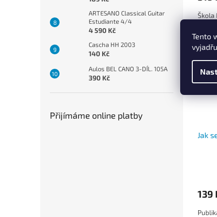
ARTESANO Classical Guitar
Škola 
Estudiante 4/4
4 590 Kč
Tento 
Cascha HH 2003
vyjadřu
140 Kč
Aulos BEL CANO 3-DÍL. 105A
Nast
390 Kč
Přijímáme online platby
Jak s
139 
Publi