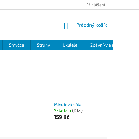
 OCHRANY OSOBNÍCH ÚDAJŮ
Přihlášení
NÁKUPNÍ
Prázdný košík
KOŠÍK
Smyčce
Struny
Ukulele
Zpěvníky a noty
Zv
Minutová sóla
Skladem
(2 ks)
159 Kč