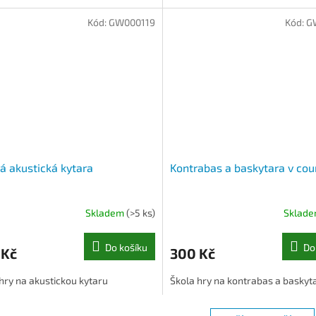
Kód:
GW000119
Kód:
G
á akustická kytara
Kontrabas a baskytara v cou
Skladem
(>5 ks)
Sklad
Do košíku
Do
 Kč
300 Kč
hry na akustickou kytaru
Škola hry na kontrabas a baskyt