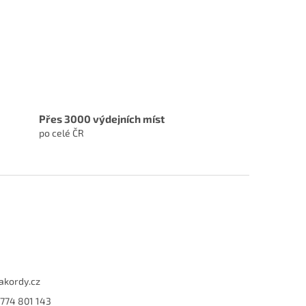
Přes 3000 výdejních míst
po celé ČR
akordy.cz
774 801 143