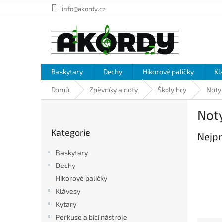
Přejít
info@akordy.cz
na
obsah
Baskytary
Dechy
Hikorové paličky
Kl
Domů
Zpěvníky a noty
Školy hry
Noty 
P
Noty
o
Přeskočit
s
Kategorie
kategorie
Nejpr
t
r
Baskytary
a
Dechy
n
Hikorové paličky
n
í
Klávesy
p
Kytary
a
Perkuse a bicí nástroje