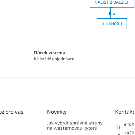
NAČÍST 8 DALŠÍCH
S
1
2
O
t
r
v
NAHORU
á
l
n
á
k
d
o
a
v
c
á
Dárek zdarma
í
n
Ke každé objednávce
p
í
r
v
k
y
v
ý
p
i
e pro vás
Novinky
Kontakt
s
u
Jak vybrat správné struny
info
@
na westernovou kytaru
+420 