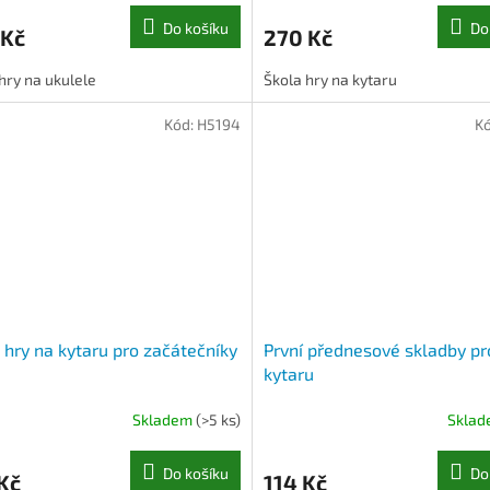
Do košíku
Do
 Kč
270 Kč
hry na ukulele
Škola hry na kytaru
Kód:
H5194
K
 hry na kytaru pro začátečníky
První přednesové skladby pr
kytaru
Skladem
(>5 ks)
Skla
Do košíku
Do
Kč
114 Kč