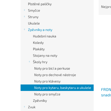
Ř
n
Plstěné paličky
a
e
Nejpr
Smyčce
z
l
e
Struny
n
Ukulele
í
Zpěvníky a noty
p
V
Hudební nauka
r
ý
Koledy
o
p
d
Plakáty
i
u
Stojany na noty
s
k
Školy hry
p
t
r
Noty pro bicí a perkuse
ů
o
Noty pro dechové nástroje
d
Noty pro klávesy
u
Noty pro kytaru, baskytaru a ukulele
FRON
k
Noty pro smyčce
snadn
t
ů
Zpěvníky
Zvuk