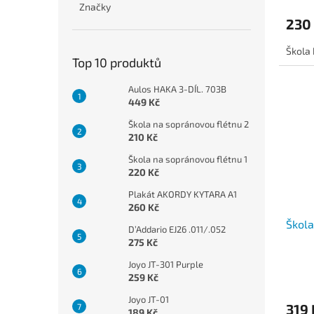
Značky
230
Škola 
Top 10 produktů
Aulos HAKA 3-DÍL. 703B
449 Kč
Škola na sopránovou flétnu 2
210 Kč
Škola na sopránovou flétnu 1
220 Kč
Plakát AKORDY KYTARA A1
260 Kč
Škola
D’Addario EJ26 .011/.052
275 Kč
Joyo JT-301 Purple
259 Kč
Joyo JT-01
319 
189 Kč