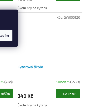
Škola hry na kytaru
W000127
Kód:
GW000120
u
lasím
Kytarová škola
dem
(4 ks)
Skladem
(>5 ks)
 košíku
Do košíku
340 Kč
Škola hry na kytaru