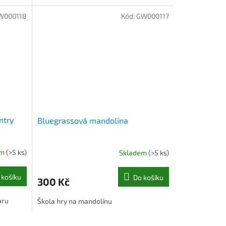
W000118
Kód:
GW000117
ntry
Bluegrassová mandolína
em
(>5 ks)
Skladem
(>5 ks)
 košíku
Do košíku
300 Kč
aru
Škola hry na mandolínu