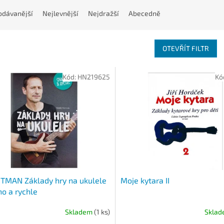
odávanější
Nejlevnější
Nejdražší
Abecedně
OTEVŘÍT FILTR
Kód:
HN219625
Kó
TMAN Základy hry na ukulele
Moje kytara II
o a rychle
Skladem
(1 ks)
Skla