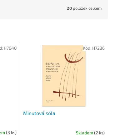
20
položek celkem
d:
H7640
Kód:
H7236
Minutová sóla
dem
(3 ks)
Skladem
(2 ks)