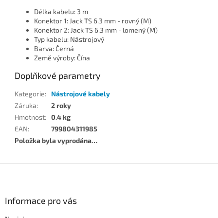
Délka kabelu: 3 m
Konektor 1: Jack TS 6.3 mm - rovný (M)
Konektor 2: Jack TS 6.3 mm - lomený (M)
Typ kabelu: Nástrojový
Barva: Černá
Země výroby: Čína
Doplňkové parametry
Kategorie
:
Nástrojové kabely
Záruka
:
2 roky
Hmotnost
:
0.4 kg
EAN
:
799804311985
Položka byla vyprodána…
Z
á
p
a
Informace pro vás
t