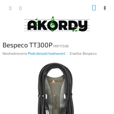
Přejít
NÁKUP
na
obsah
KOŠÍK
Bespeco TT300P
HN111506
Průměrné
Neohodnoceno
Podrobnosti hodnocení
Značka:
Bespeco
hodnocení
produktu
je
0,0
z
5
hvězdiček.