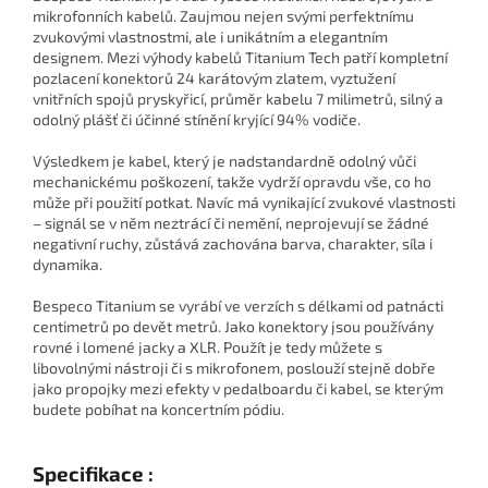
mikrofonních kabelů. Zaujmou nejen svými perfektnímu
zvukovými vlastnostmi, ale i unikátním a elegantním
designem. Mezi výhody kabelů Titanium Tech patří kompletní
pozlacení konektorů 24 karátovým zlatem, vyztužení
vnitřních spojů pryskyřicí, průměr kabelu 7 milimetrů, silný a
odolný plášť či účinné stínění kryjící 94% vodiče.
Výsledkem je kabel, který je nadstandardně odolný vůči
mechanickému poškození, takže vydrží opravdu vše, co ho
může při použití potkat. Navíc má vynikající zvukové vlastnosti
– signál se v něm neztrácí či nemění, neprojevují se žádné
negativní ruchy, zůstává zachována barva, charakter, síla i
dynamika.
Bespeco Titanium se vyrábí ve verzích s délkami od patnácti
centimetrů po devět metrů. Jako konektory jsou používány
rovné i lomené jacky a XLR. Použít je tedy můžete s
libovolnými nástroji či s mikrofonem, poslouží stejně dobře
jako propojky mezi efekty v pedalboardu či kabel, se kterým
budete pobíhat na koncertním pódiu.
Specifikace :