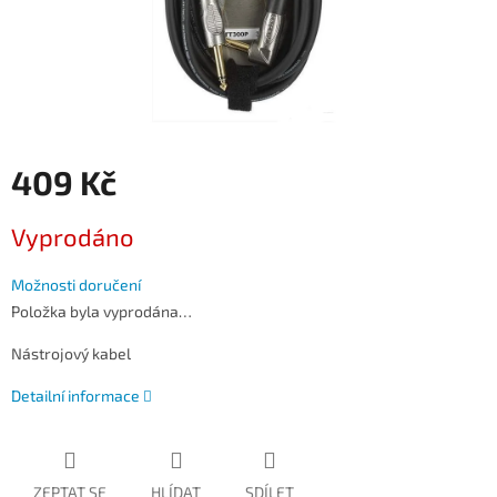
409 Kč
Měrná
Vyprodáno
cena:
Možnosti doručení
Položka byla vyprodána…
Nástrojový kabel
Detailní informace
ZEPTAT SE
HLÍDAT
SDÍLET