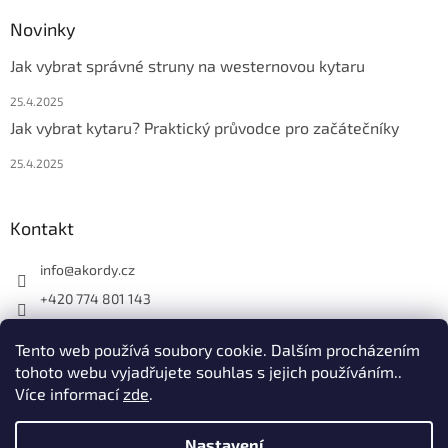
Novinky
Jak vybrat správné struny na westernovou kytaru
25.4.2025
Jak vybrat kytaru? Praktický průvodce pro začátečníky
25.4.2025
Kontakt
info
@
akordy.cz
+420 774 801 143
Najdete nás na FB
Tento web používá soubory cookie. Dalším procházením
akordy_cz
tohoto webu vyjadřujete souhlas s jejich používáním..
Více informací
zde
.
Vytvořil Shoptet
Nastavení