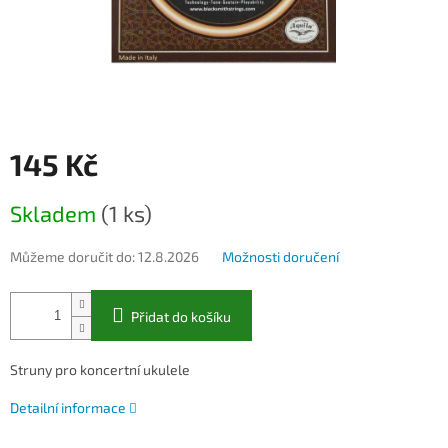
145 Kč
Měrná
Skladem
(1 ks)
cena:
Můžeme doručit do:
12.8.2026
Možnosti doručení
Přidat do košíku
Struny pro koncertní ukulele
Detailní informace