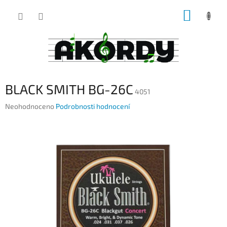
Přejít
NÁKUP
na
obsah
KOŠÍK
BLACK SMITH BG-26C
4051
Průměrné
Neohodnoceno
Podrobnosti hodnocení
hodnocení
produktu
je
0,0
z
5
hvězdiček.