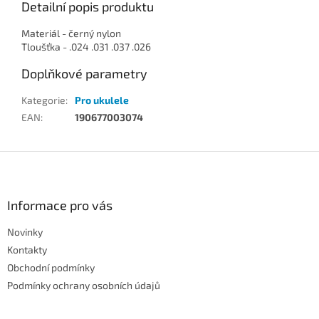
Detailní popis produktu
Materiál - černý nylon
Tloušťka - .024 .031 .037 .026
Doplňkové parametry
Kategorie
:
Pro ukulele
EAN
:
190677003074
Z
á
p
a
Informace pro vás
t
Novinky
í
Kontakty
Obchodní podmínky
Podmínky ochrany osobních údajů