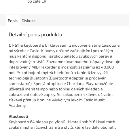
po celé ČR
Popis
Diskuze
Detailní popis produktu
CT-S1
je keyboard s 61 klávesami z inovované série Casiotone
od výrobce Casio. Klávesy určené začínajícím i pokročilým
muzikantům disponují širokou paletou zvukových barev a
doprovodných stylů. Zaznamenávat hudební nápady dovoluje
integrovaný MIDI rekordér s možností záznamu až 40.000
not. Pro připojení chytrých telefonů a tabletů lze využít
technologii Bluetooth (Bluetooth adaptér je prodáván
samostatně). Speciální aplikace Chordana Play, umožňuje
uživateli měnit tempo nebo tóninu daných skladeb a
zobrazovat notové zápisy. Se zakoupením kláves uživatel
získává přístup k online výukovým lekcím Casio Music
Academy.
Vlastnosti
Keyboard s 64 hlasou polyfonií uživateli nabízí 61 kvalitních
zvuků mnoha různých žánrů a stylů, které lze dále obohatit