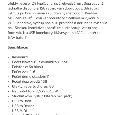
efekty reverb (24 typů), chorus či ekvalizérem. Doprovodná
jednotka disponuje 158 rytmickými doprovody. Udržovat
rytmus při hře pomáhá zabudovaný metronom. Kvalitní
ozvučení zajišťují dva reproduktory o celkovém výkonu 5
W. Sluchátkový výstup poslouží pro tiché a nerušené cvičení a
hru. Širokou konektivitu zaručuje audio vstup, vstup pro
footswitch a USB konektory. Klávesy napájí AC adaptér nebo
6 AA baterií.
Specifikace:
• Keyboard
• Počet kláves: 61 s dynamikou úhozu
• Polyfonie: 64 hlasů
• Počet zvuků: 61
• Počet demo skladeb: 11
• Počet doprovodů: 158
• Efekty: reverb, chorus, EQ
• Reproduktory: 2,5 W + 2,5 W
• Sluchátkový výstup (stereo mini jack)
• USB to Host
• USB to Device
• USB MIDI