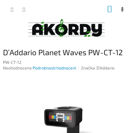
Přejít
NÁKUP
na
obsah
KOŠÍK
D’Addario Planet Waves PW-CT-12
PW-CT-12
Průměrné
Neohodnoceno
Podrobnosti hodnocení
Značka:
D’Addario
hodnocení
produktu
je
0,0
z
5
hvězdiček.