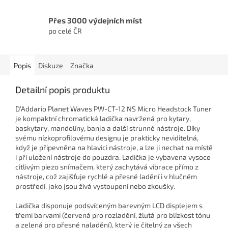
Přes 3000 výdejních míst
po celé ČR
Popis
Diskuze
Značka
Detailní popis produktu
D’Addario Planet Waves PW-CT-12 NS Micro Headstock Tuner
je kompaktní chromatická ladička navržená pro kytary,
baskytary, mandolíny, banja a další strunné nástroje. Díky
svému nízkoprofilovému designu je prakticky neviditelná,
když je připevněna na hlavici nástroje, a lze ji nechat na místě
i při uložení nástroje do pouzdra. Ladička je vybavena vysoce
citlivým piezo snímačem, který zachytává vibrace přímo z
nástroje, což zajišťuje rychlé a přesné ladění i v hlučném
prostředí, jako jsou živá vystoupení nebo zkoušky.
Ladička disponuje podsvíceným barevným LCD displejem s
třemi barvami (červená pro rozladění, žlutá pro blízkost tónu
a zelená pro přesné naladění), který je čitelný za všech