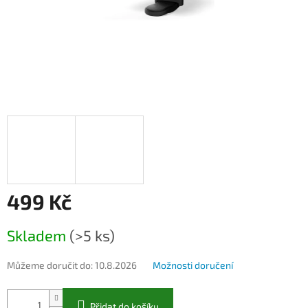
499 Kč
Měrná
Skladem
(>5 ks)
cena:
Můžeme doručit do:
10.8.2026
Možnosti doručení
Přidat do košíku