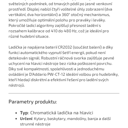
světelných podmínek, od tmavých pódií po jasné venkovní
prostředí. Displej nabízí čtyři volitelné úhly zobrazení (dva
vertikální, dva horizontální) a 360° otočný mechanismus,
který umožňuje optimální polohu pro praváky i leváky.
Pokročilé ladicí algoritmy zajišťují přesnost ladění s
rozsahem kalibrace od 410 do 480 Hz, což je ideální pro
různé hudební situace.
Ladička je napájena baterií CR2032 (součást balení) a díky
funkci automatického vypnutí šetří energii, pokud není
detekován signál. Robustní ráčnová svorka zajišťuje pevné
uchycení na hlavici nástroje bez rizika poškození povrchu.
Díky své kompaktnosti, spolehlivosti a jednoduchému
ovládání je D’Addario PW-CT-12 ideální volbou pro hudebníky,
kteří hledají diskrétní a efektivní řešení pro ladění svých
nástrojů.
Parametry produktu:
Typ
: Chromatická ladička na hlavici
Určení
: Kytary, baskytary, mandolíny, banja a další
strunné nástroje