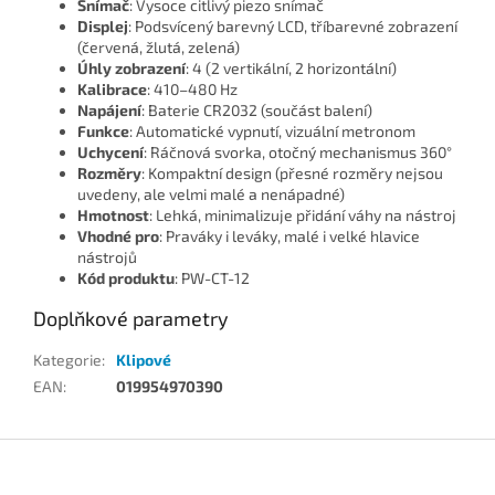
Snímač
: Vysoce citlivý piezo snímač
Displej
: Podsvícený barevný LCD, tříbarevné zobrazení
(červená, žlutá, zelená)
Úhly zobrazení
: 4 (2 vertikální, 2 horizontální)
Kalibrace
: 410–480 Hz
Napájení
: Baterie CR2032 (součást balení)
Funkce
: Automatické vypnutí, vizuální metronom
Uchycení
: Ráčnová svorka, otočný mechanismus 360°
Rozměry
: Kompaktní design (přesné rozměry nejsou
uvedeny, ale velmi malé a nenápadné)
Hmotnost
: Lehká, minimalizuje přidání váhy na nástroj
Vhodné pro
: Praváky i leváky, malé i velké hlavice
nástrojů
Kód produktu
: PW-CT-12
Doplňkové parametry
Kategorie
:
Klipové
EAN
:
019954970390
Z
á