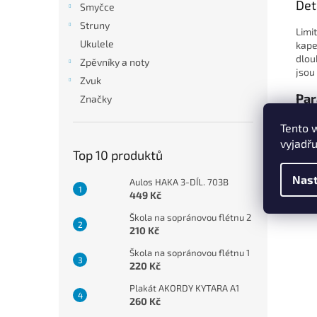
Det
Smyčce
Struny
Limi
Ukulele
kape
dlou
Zpěvníky a noty
jsou
Zvuk
Par
Značky
Tento 
vyjadřu
Top 10 produktů
Nast
Aulos HAKA 3-DÍL. 703B
449 Kč
Škola na sopránovou flétnu 2
210 Kč
Škola na sopránovou flétnu 1
220 Kč
Plakát AKORDY KYTARA A1
260 Kč