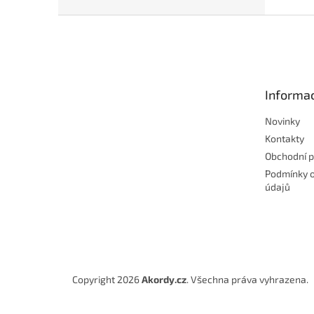
Z
á
p
a
t
Informac
í
Novinky
Kontakty
Obchodní 
Podmínky 
údajů
Copyright 2026
Akordy.cz
. Všechna práva vyhrazena.