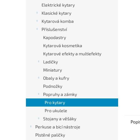
n
Elektrické kytary
e
Klasické kytary
l
Kytarová komba
Příslušenství
Kapodastry
Kytarová kosmetika
Kytarové efekty a multiefekty
Ladičky
Miniatury
Obaly a kufry
Podnožky
Popruhy a zámky
Pro kytary
Pro ukulele
Stojany a věšáky
Popi
Perkuse a bicí nástroje
Plstěné paličky