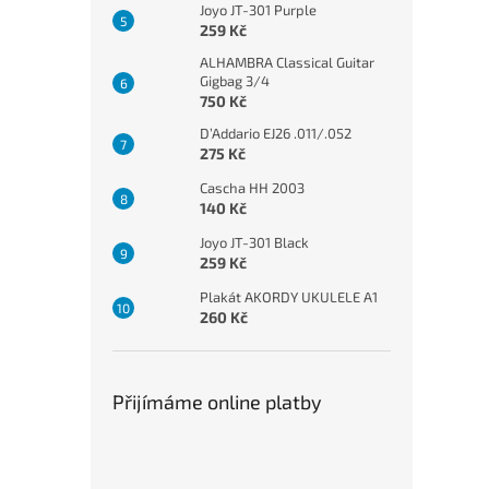
Joyo JT-301 Purple
259 Kč
ALHAMBRA Classical Guitar
Gigbag 3/4
750 Kč
D’Addario EJ26 .011/.052
275 Kč
Cascha HH 2003
140 Kč
Joyo JT-301 Black
259 Kč
Plakát AKORDY UKULELE A1
260 Kč
Přijímáme online platby