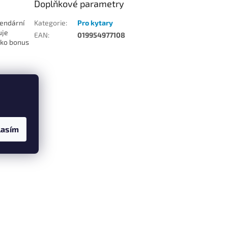
Doplňkové parametry
gendární
Kategorie
:
Pro kytary
uje
EAN
:
019954977108
ako bonus
u
lasím