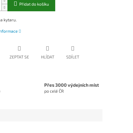
Přidat do košíku
a kytaru.
 informace
ZEPTAT SE
HLÍDAT
SDÍLET
Přes 3000 výdejních míst
e
po celé ČR