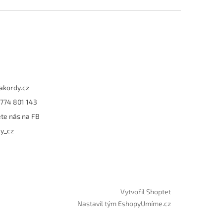
akordy.cz
774 801 143
te nás na FB
y_cz
Vytvořil Shoptet
Nastavil tým EshopyUmíme.cz