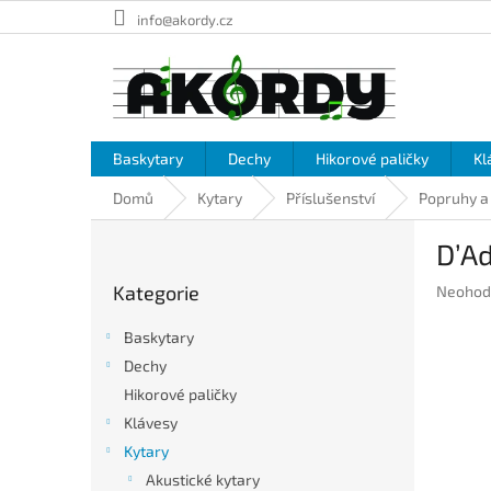
Přejít
info@akordy.cz
na
obsah
Baskytary
Dechy
Hikorové paličky
Kl
Domů
Kytary
Příslušenství
Popruhy a
P
D’A
o
Přeskočit
s
Kategorie
Průměr
Neohod
kategorie
t
hodnoc
r
produkt
Baskytary
a
je
Dechy
n
0,0
Hikorové paličky
z
n
5
í
Klávesy
hvězdič
p
Kytary
a
Akustické kytary