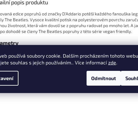
ailní popis produktu
tovaná edice popruhů od značky D’Addario potěší každého fanouška le
ly The Beatles. Vysoce kvalitní potisk na polyesterovém povrchu zaruč
hou životnost, která vám dovolí se z popruhu radovat po mnoho let. A j
 po dohodě se členy The Beatles popruhy z této série vegan friendly.
ametry
Vhodné pro: Kytaru/Baskytaru
web používá soubory cookie. Dalším procházením tohoto web
Materiál: Polypropylen
jete souhlas s jejich používáním.. Více informací
zde
.
Šířka: 50 mm
Minimální délka: 86 cm
avení
Odmítnout
Souh
Maximální délka: 150 cm
Barva: Žlutá