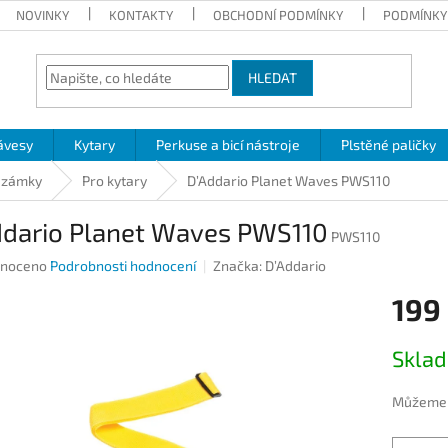
NOVINKY
KONTAKTY
OBCHODNÍ PODMÍNKY
PODMÍNKY
HLEDAT
ávesy
Kytary
Perkuse a bicí nástroje
Plstěné paličky
 zámky
Pro kytary
D’Addario Planet Waves PWS110
ddario Planet Waves PWS110
PWS110
né
noceno
Podrobnosti hodnocení
Značka:
D’Addario
ení
199
u
Měrná
Skla
cena:
ek.
Můžeme d