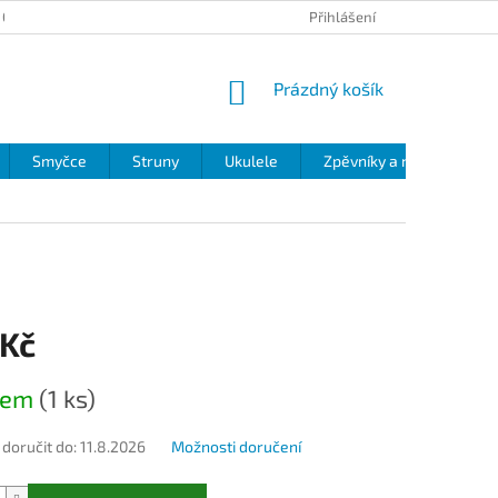
 OCHRANY OSOBNÍCH ÚDAJŮ
Přihlášení
NÁKUPNÍ
Prázdný košík
KOŠÍK
Smyčce
Struny
Ukulele
Zpěvníky a noty
Zv
 Kč
dem
(1 ks)
oručit do:
11.8.2026
Možnosti doručení