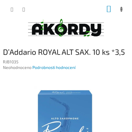
Přejít
NÁKUP
na
obsah
KOŠÍK
D’Addario ROYAL ALT SAX. 10 ks *3,5
RJB1035
Průměrné
Neohodnoceno
Podrobnosti hodnocení
hodnocení
produktu
je
0,0
z
5
hvězdiček.