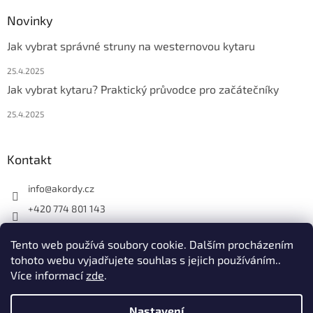
Novinky
Jak vybrat správné struny na westernovou kytaru
25.4.2025
Jak vybrat kytaru? Praktický průvodce pro začátečníky
25.4.2025
Kontakt
info
@
akordy.cz
+420 774 801 143
Najdete nás na FB
Tento web používá soubory cookie. Dalším procházením
akordy_cz
tohoto webu vyjadřujete souhlas s jejich používáním..
Více informací
zde
.
Vytvořil Shoptet
Nastavení