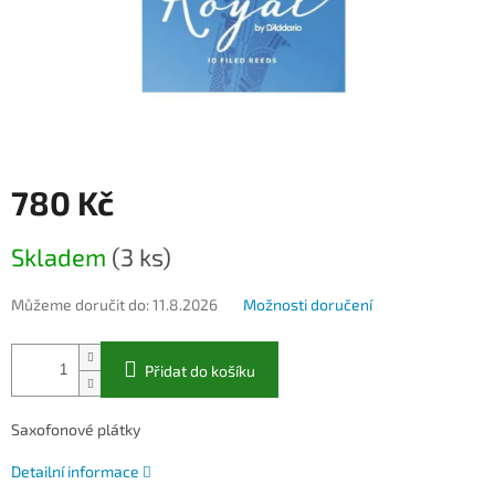
780 Kč
Měrná
Skladem
(3 ks)
cena:
Můžeme doručit do:
11.8.2026
Možnosti doručení
Přidat do košíku
Saxofonové plátky
Detailní informace