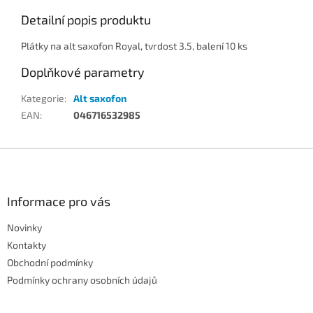
Detailní popis produktu
Plátky na alt saxofon Royal, tvrdost 3.5, balení 10 ks
Doplňkové parametry
Kategorie
:
Alt saxofon
EAN
:
046716532985
Z
á
p
a
Informace pro vás
t
Novinky
í
Kontakty
Obchodní podmínky
Podmínky ochrany osobních údajů