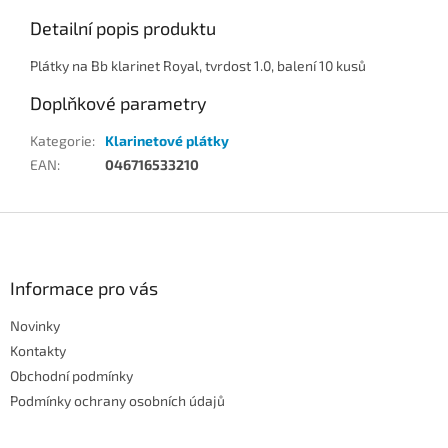
Detailní popis produktu
Plátky na Bb klarinet Royal, tvrdost 1.0, balení 10 kusů
Doplňkové parametry
Kategorie
:
Klarinetové plátky
EAN
:
046716533210
Z
á
p
a
Informace pro vás
t
Novinky
í
Kontakty
Obchodní podmínky
Podmínky ochrany osobních údajů