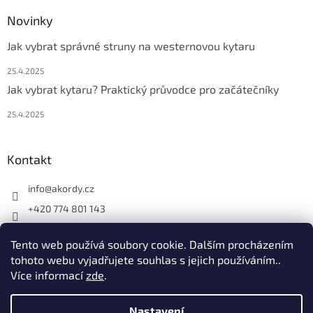
Novinky
Jak vybrat správné struny na westernovou kytaru
25.4.2025
Jak vybrat kytaru? Praktický průvodce pro začátečníky
25.4.2025
Kontakt
info
@
akordy.cz
+420 774 801 143
Najdete nás na FB
Tento web používá soubory cookie. Dalším procházením
akordy_cz
tohoto webu vyjadřujete souhlas s jejich používáním..
Více informací
zde
.
Vytvořil Shoptet
Nastavení