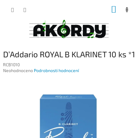
Přejít
NÁKUP
na
obsah
KOŠÍK
D’Addario ROYAL B KLARINET 10 ks *1
RCB1010
Průměrné
Neohodnoceno
Podrobnosti hodnocení
hodnocení
produktu
je
0,0
z
5
hvězdiček.