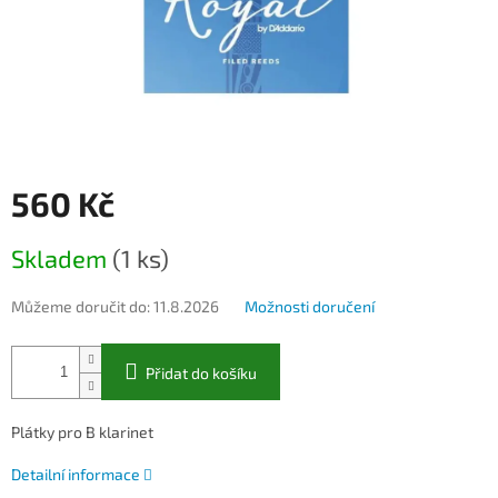
560 Kč
Měrná
Skladem
(1 ks)
cena:
Můžeme doručit do:
11.8.2026
Možnosti doručení
Přidat do košíku
Plátky pro B klarinet
Detailní informace