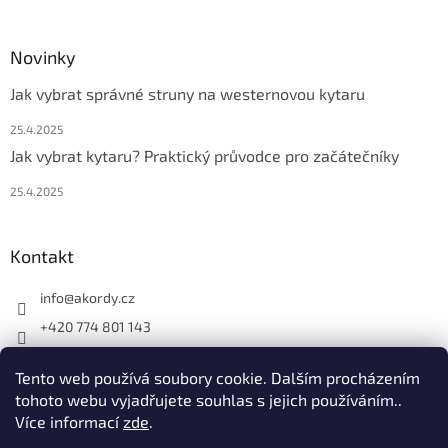
Novinky
Jak vybrat správné struny na westernovou kytaru
25.4.2025
Jak vybrat kytaru? Praktický průvodce pro začátečníky
25.4.2025
Kontakt
info
@
akordy.cz
+420 774 801 143
Najdete nás na FB
Tento web používá soubory cookie. Dalším procházením
akordy_cz
tohoto webu vyjadřujete souhlas s jejich používáním..
Více informací
zde
.