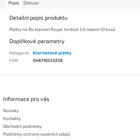
Popis
Diskuze
Detailní popis produktu
Plátky na Bb klarinet Royal, tvrdost 3.0, balení 10 kusů
Doplňkové parametry
Kategorie
:
Klarinetové plátky
EAN
:
046716533258
Z
á
p
a
Informace pro vás
t
Novinky
í
Kontakty
Obchodní podmínky
Podmínky ochrany osobních údajů