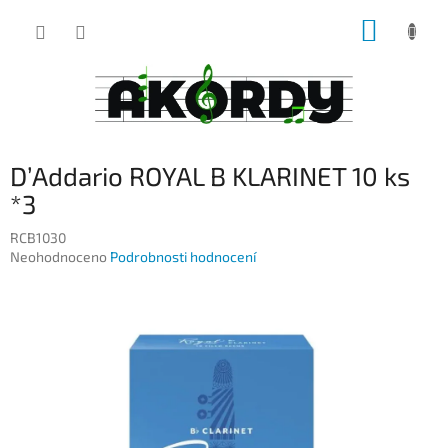
Přejít
NÁKUP
na
obsah
KOŠÍK
D’Addario ROYAL B KLARINET 10 ks
*3
RCB1030
Průměrné
Neohodnoceno
Podrobnosti hodnocení
hodnocení
produktu
je
0,0
z
5
hvězdiček.