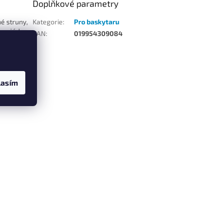
Doplňkové parametry
né struny,
Kategorie
:
Pro baskytaru
ému jádru z
EAN
:
019954309084
ou
u
litu ladění
amikou.
ě čerstvé
lasím