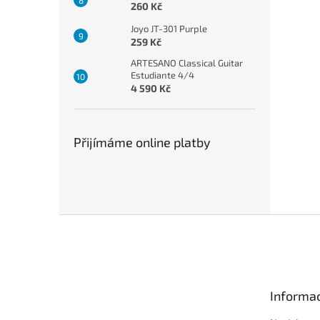
260 Kč
Joyo JT-301 Purple
259 Kč
ARTESANO Classical Guitar
Estudiante 4/4
4 590 Kč
Přijímáme online platby
Z
á
p
a
t
Informac
í