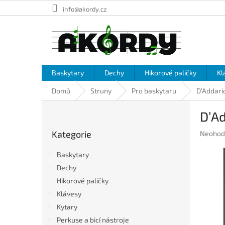
Přejít
info@akordy.cz
na
obsah
Baskytary
Dechy
Hikorové paličky
Kl
Domů
Struny
Pro baskytaru
D’Addari
P
D’A
o
Přeskočit
s
Kategorie
Průměr
Neohod
kategorie
t
hodnoc
r
produkt
Baskytary
a
je
Dechy
n
0,0
Hikorové paličky
z
n
5
í
Klávesy
hvězdič
p
Kytary
a
Perkuse a bicí nástroje