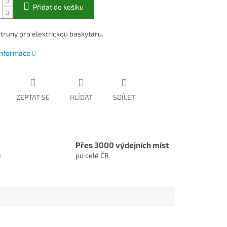
Přidat do košíku
truny pro elektrickou baskytaru.
 informace
ZEPTAT SE
HLÍDAT
SDÍLET
Přes 3000 výdejních míst
e
po celé ČR