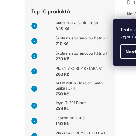
Det
Top 10 produktů
Nová
aniž
Aulos HAKA 3-DÍL. 703B
vyso
449 Kč
Tento 
odpu
vyjadřu
a mo
Škola na sopránovou flétnu 2
Inov
210 Kč
jako
Nast
Škola na sopránovou flétnu 1
220 Kč
Plakát AKORDY KYTARA A1
260 Kč
ALHAMBRA Classical Guitar
Gigbag 3/4
750 Kč
Joyo JT-301 Black
259 Kč
Cascha HH 2003
140 Kč
Plakát AKORDY UKULELE A1