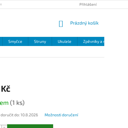
 OCHRANY OSOBNÍCH ÚDAJŮ
Přihlášení
NÁKUPNÍ
Prázdný košík
KOŠÍK
Smyčce
Struny
Ukulele
Zpěvníky a noty
Zv
 Kč
dem
(1 ks)
oručit do:
10.8.2026
Možnosti doručení