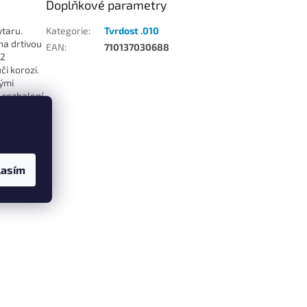
Doplňkové parametry
ytaru.
Kategorie
:
Tvrdost .010
na drtivou
EAN
:
710137030688
52
či korozi.
vými
 rozbalení
u
lasím