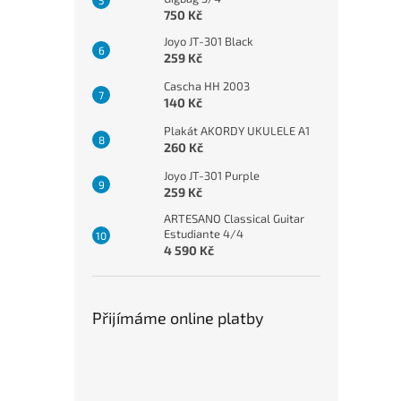
750 Kč
Joyo JT-301 Black
259 Kč
Cascha HH 2003
140 Kč
Plakát AKORDY UKULELE A1
260 Kč
Joyo JT-301 Purple
259 Kč
ARTESANO Classical Guitar
Estudiante 4/4
4 590 Kč
Přijímáme online platby