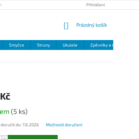
 OCHRANY OSOBNÍCH ÚDAJŮ
Přihlášení
NÁKUPNÍ
Prázdný košík
KOŠÍK
Smyčce
Struny
Ukulele
Zpěvníky a noty
Zv
 Kč
dem
(5 ks)
oručit do:
7.8.2026
Možnosti doručení