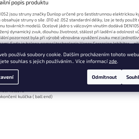
ailní popis produktu
052 jsou struny značky Dunlop určené pro šestistrunnou elektrickou k
 obsahuje struny o síle .010 až .052 standardní délky, lze je tedy použít 
inu továrních modelů. Ocelové jádro s válcovým vinutím dodává DEN10
žený dynamický zvuk, dlouhou životnost, stálost při ladění a odolnost vů
iální pozornost byla při výrobě věnována vyvážení zvuku mezi jednotli
nami. Sada je balena pomocí technologie Vapor Corrosion Inhibitor – při
 struny ve stavu, jako by byly právě vyrobeny.
web používá soubory cookie. Dalším procházením tohoto web
jete souhlas s jejich používáním.. Více informací
zde
.
ifikace
p: pro elektrickou kytaru
čet strun: 6
avení
Odmítnout
Souh
teriál: poniklovaná ocel
rdost: .010-.052
nutí: válcové
končení: kulička ( ball end)