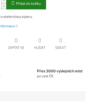
Přidat do košíku
o elektrickou kytaru.
 informace
ZEPTAT SE
HLÍDAT
SDÍLET
Přes 3000 výdejních míst
e
po celé ČR