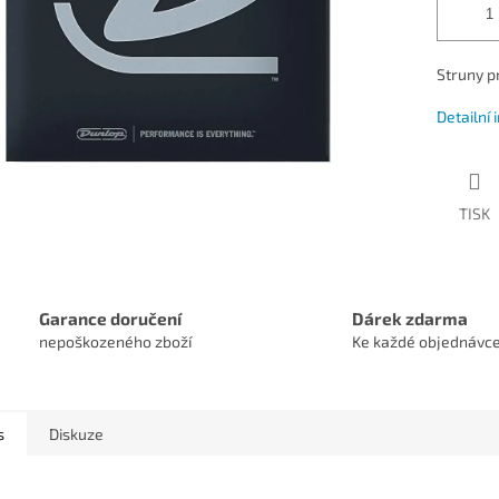
Struny pr
Detailní
TISK
Garance doručení
Dárek zdarma
nepoškozeného zboží
Ke každé objednávc
s
Diskuze