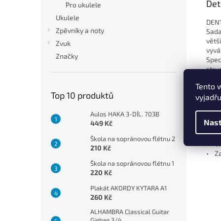
Det
Pro ukulele
Ukulele
DEN1
Zpěvníky a noty
Sada
větš
Zvuk
vyvá
Značky
Spec
stru
jsou
Tento 
Top 10 produktů
vyjadřu
Spec
• Ty
Aulos HAKA 3-DÍL. 703B
• Po
Nast
449 Kč
• Ma
• Tv
Škola na sopránovou flétnu 2
• Vi
210 Kč
• Za
Škola na sopránovou flétnu 1
220 Kč
Plakát AKORDY KYTARA A1
260 Kč
ALHAMBRA Classical Guitar
Gigbag 3/4