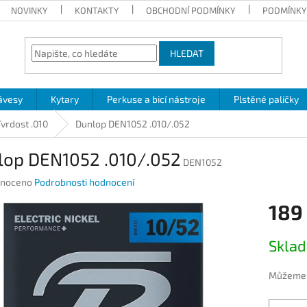
NOVINKY
KONTAKTY
OBCHODNÍ PODMÍNKY
PODMÍNKY
HLEDAT
ávesy
Kytary
Perkuse a bicí nástroje
Plstěné paličky
Tvrdost .010
Dunlop DEN1052 .010/.052
lop DEN1052 .010/.052
DEN1052
né
noceno
Podrobnosti hodnocení
ení
189
u
Měrná
Skla
cena:
ek.
Můžeme d