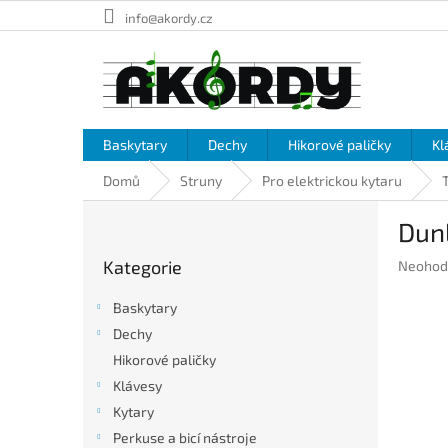
Přejít
info@akordy.cz
na
obsah
Baskytary
Dechy
Hikorové paličky
Kl
Domů
Struny
Pro elektrickou kytaru
P
Dun
o
Přeskočit
s
Kategorie
Průměr
Neohod
kategorie
t
hodnoc
r
produkt
Baskytary
a
je
Dechy
n
0,0
Hikorové paličky
z
n
5
í
Klávesy
hvězdič
p
Kytary
a
Perkuse a bicí nástroje