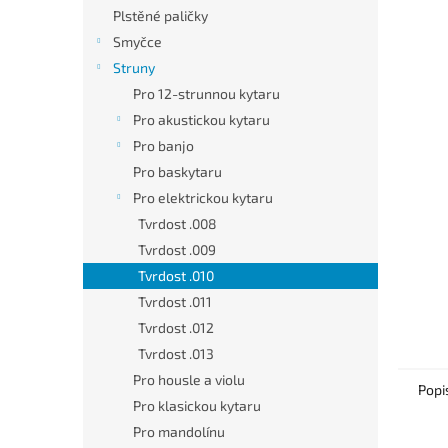
n
Plstěné paličky
e
Smyčce
l
Struny
Pro 12-strunnou kytaru
Pro akustickou kytaru
Pro banjo
Pro baskytaru
Pro elektrickou kytaru
Tvrdost .008
Tvrdost .009
Tvrdost .010
Tvrdost .011
Tvrdost .012
Tvrdost .013
Pro housle a violu
Popi
Pro klasickou kytaru
Pro mandolínu