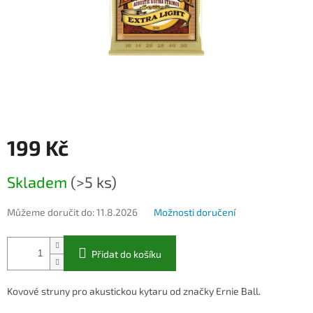
199 Kč
Měrná
Skladem
(>5 ks)
cena:
Můžeme doručit do:
11.8.2026
Možnosti doručení
Přidat do košíku
Kovové struny pro akustickou kytaru od značky Ernie Ball.