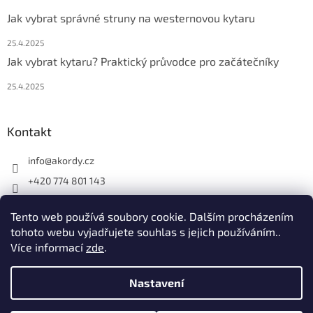
Jak vybrat správné struny na westernovou kytaru
25.4.2025
Jak vybrat kytaru? Praktický průvodce pro začátečníky
25.4.2025
Kontakt
info
@
akordy.cz
+420 774 801 143
Najdete nás na FB
Tento web používá soubory cookie. Dalším procházením
akordy_cz
tohoto webu vyjadřujete souhlas s jejich používáním..
Více informací
zde
.
Vytvořil Shoptet
Nastavení
Nastavil tým EshopyUmíme.cz