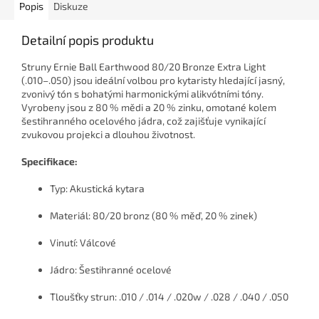
Popis
Diskuze
Detailní popis produktu
Struny Ernie Ball Earthwood 80/20 Bronze Extra Light
(.010–.050) jsou ideální volbou pro kytaristy hledající jasný,
zvonivý tón s bohatými harmonickými alikvótními tóny.
Vyrobeny jsou z 80 % mědi a 20 % zinku, omotané kolem
šestihranného ocelového jádra, což zajišťuje vynikající
zvukovou projekci a dlouhou životnost.
Specifikace:
Typ:
Akustická kytara
Materiál:
80/20 bronz (80 % měď, 20 % zinek)
Vinutí:
Válcové
Jádro:
Šestihranné ocelové
Tloušťky strun:
.010 / .014 / .020w / .028 / .040 / .050