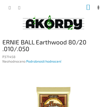
Přejít
NÁKUP
na
obsah
KOŠÍK
ERNIE BALL Earthwood 80/20
.010/.050
P371458
Průměrné
Neohodnoceno
Podrobnosti hodnocení
hodnocení
produktu
je
0,0
z
5
hvězdiček.