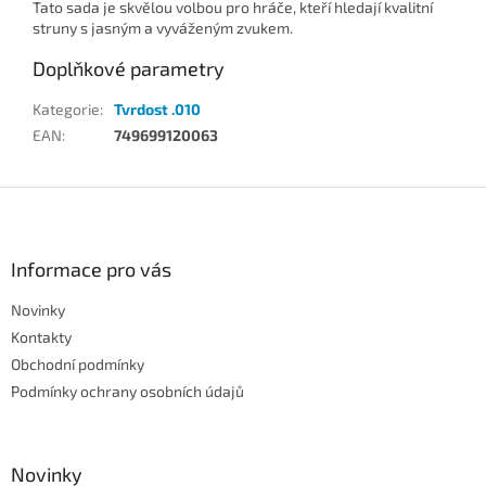
Tato sada je skvělou volbou pro hráče, kteří hledají kvalitní
struny s jasným a vyváženým zvukem.
Doplňkové parametry
Kategorie
:
Tvrdost .010
EAN
:
749699120063
Z
á
p
a
Informace pro vás
t
Novinky
í
Kontakty
Obchodní podmínky
Podmínky ochrany osobních údajů
Novinky