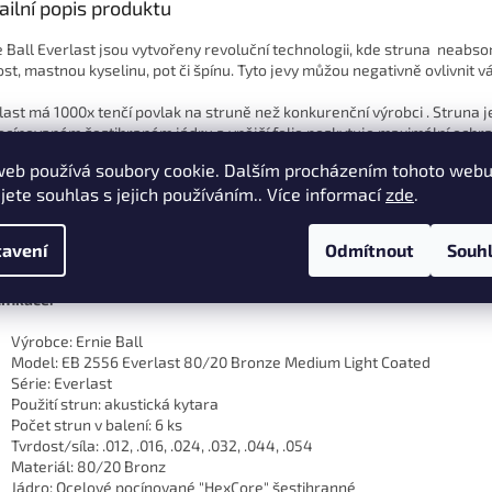
ailní popis produktu
e Ball Everlast jsou vytvořeny revoluční technologii, kde struna neabso
ost, mastnou kyselinu, pot či špínu. Tyto jevy můžou negativně ovlivnit váš
last má 1000x tenčí povlak na struně než konkurenční výrobci . Struna j
ocínovaném šestihraném jádru a vnější folie poskytuje maximální ochr
romisů. Pocit ze hry je přirozený, struny nejsou nijak utlumené a mají
web používá soubory cookie. Dalším procházením tohoto web
ost.
jete souhlas s jejich používáním.. Více informací
zde
.
beno z 80% mědi a 20% zinku
avení
Odmítnout
Souh
ifikace:
Výrobce: Ernie Ball
Model: EB 2556 Everlast 80/20 Bronze Medium Light Coated
Série: Everlast
Použití strun: akustická kytara
Počet strun v balení: 6 ks
Tvrdost/síla: .012, .016, .024, .032, .044, .054
Materiál: 80/20 Bronz
Jádro: Ocelové pocínované "HexCore" šestihranné