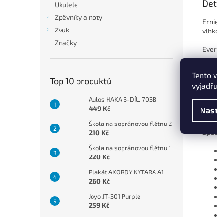
Det
Ukulele
Zpěvníky a noty
Erni
Zvuk
vlhk
Značky
Ever
na p
komp
Tento 
ostr
Top 10 produktů
vyjadřu
Vyro
Aulos HAKA 3-DÍL. 703B
449 Kč
Nast
Škola na sopránovou flétnu 2
Spec
210 Kč
Škola na sopránovou flétnu 1
220 Kč
Plakát AKORDY KYTARA A1
260 Kč
Joyo JT-301 Purple
259 Kč