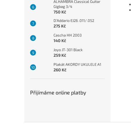
ALHAMBRA Classical Guitar
Gigbag 3/4
750 Kč
D’Addario EJ26 .011/.052
275 Kč
Cascha HH 2003
140 Kč
Joyo JT-301 Black
259 Kč
Plakát AKORDY UKULELE A1
260 Kč
Přijímáme online platby
Z