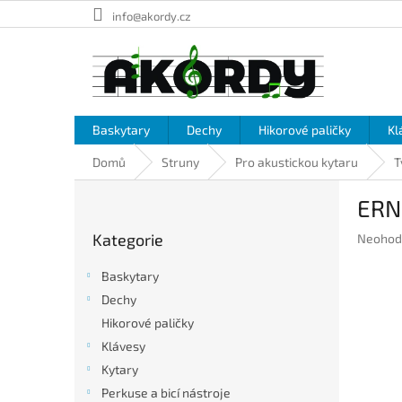
Přejít
info@akordy.cz
na
obsah
Baskytary
Dechy
Hikorové paličky
Kl
Domů
Struny
Pro akustickou kytaru
T
P
ERN
o
Přeskočit
s
Kategorie
Průměr
Neohod
kategorie
t
hodnoc
r
produkt
Baskytary
a
je
Dechy
n
0,0
Hikorové paličky
z
n
5
í
Klávesy
hvězdič
p
Kytary
a
Perkuse a bicí nástroje