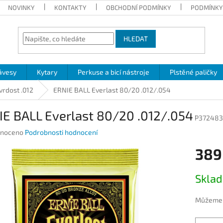
NOVINKY
KONTAKTY
OBCHODNÍ PODMÍNKY
PODMÍNKY
HLEDAT
ávesy
Kytary
Perkuse a bicí nástroje
Plstěné paličky
vrdost .012
ERNIE BALL Everlast 80/20 .012/.054
IE BALL Everlast 80/20 .012/.054
P372483
né
noceno
Podrobnosti hodnocení
ení
389
u
Měrná
Skla
cena:
ek.
Můžeme d