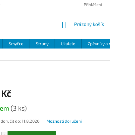
 OCHRANY OSOBNÍCH ÚDAJŮ
Přihlášení
NÁKUPNÍ
Prázdný košík
KOŠÍK
Smyčce
Struny
Ukulele
Zpěvníky a noty
Zv
 Kč
dem
(3 ks)
oručit do:
11.8.2026
Možnosti doručení