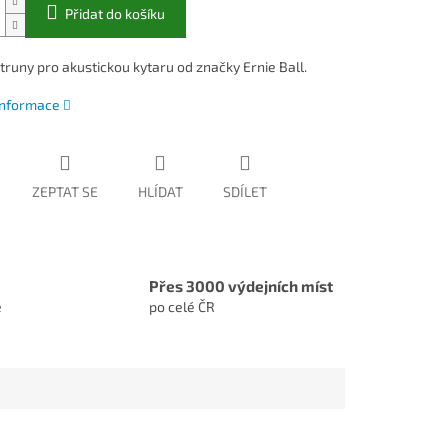
Přidat do košíku
truny pro akustickou kytaru od značky Ernie Ball.
 informace
ZEPTAT SE
HLÍDAT
SDÍLET
Přes 3000 výdejních míst
e
po celé ČR