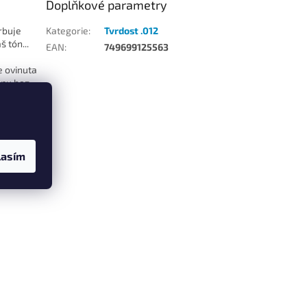
Doplňkové parametry
rbuje
Kategorie
:
Tvrdost .012
 tón...
EAN
:
749699125563
e ovinuta
anu bez
 nádhernou
u
lasím