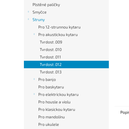
n
Plstěné paličky
e
Smyčce
l
Struny
Pro 12-strunnou kytaru
Pro akustickou kytaru
Tvrdost .009
Tvrdost .010
Tvrdost .011
Tvrdost .012
Tvrdost .013
Pro banjo
Pro baskytaru
Pro elektrickou kytaru
Pro housle a violu
Pro klasickou kytaru
Popi
Pro mandolínu
Pro ukulele