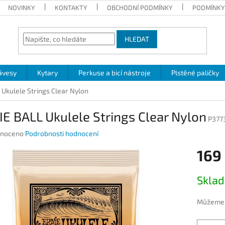
NOVINKY
KONTAKTY
OBCHODNÍ PODMÍNKY
PODMÍNKY
HLEDAT
ávesy
Kytary
Perkuse a bicí nástroje
Plstěné paličky
Ukulele Strings Clear Nylon
E BALL Ukulele Strings Clear Nylon
P377
né
noceno
Podrobnosti hodnocení
ení
169
u
Měrná
Skla
cena:
ek.
Můžeme d