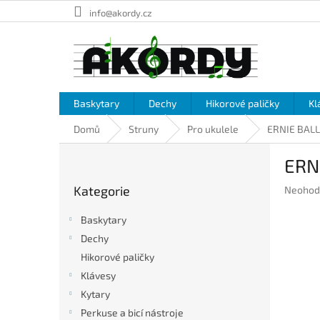
Přejít
info@akordy.cz
na
obsah
Baskytary
Dechy
Hikorové paličky
Kl
Domů
Struny
Pro ukulele
ERNIE BALL 
P
ERNI
o
Přeskočit
s
Kategorie
Průměr
Neohod
kategorie
t
hodnoc
r
produkt
Baskytary
a
je
Dechy
n
0,0
Hikorové paličky
z
n
5
í
Klávesy
hvězdič
p
Kytary
a
Perkuse a bicí nástroje