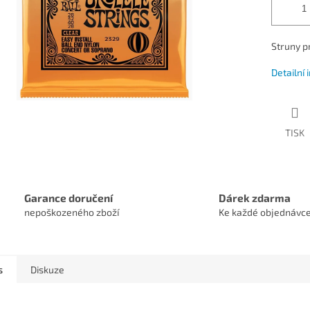
Struny p
Detailní
TISK
Garance doručení
Dárek zdarma
nepoškozeného zboží
Ke každé objednávc
s
Diskuze