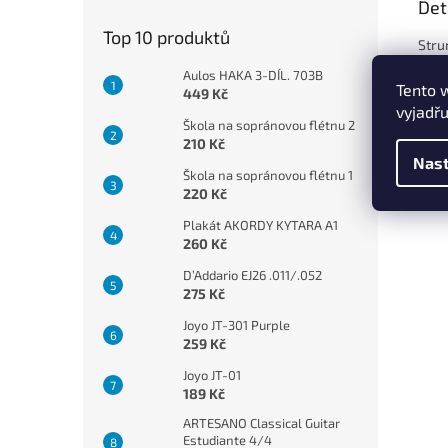
Det
Top 10 produktů
Stru
nylo
Aulos HAKA 3-DÍL. 703B
Tento 
449 Kč
Stru
vyjadřu
Škola na sopránovou flétnu 2
Kalib
210 Kč
Nast
Škola na sopránovou flétnu 1
220 Kč
Plakát AKORDY KYTARA A1
260 Kč
D’Addario EJ26 .011/.052
275 Kč
Joyo JT-301 Purple
259 Kč
Joyo JT-01
189 Kč
ARTESANO Classical Guitar
Estudiante 4/4