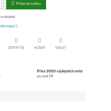
Přidat do košíku
ro ukulele
 informace
ZEPTAT SE
HLÍDAT
SDÍLET
Přes 3000 výdejních míst
e
po celé ČR