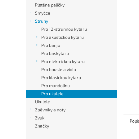
n
Plstěné paličky
e
Smyčce
l
Struny
Pro 12-strunnou kytaru
Pro akustickou kytaru
Pro banjo
Pro baskytaru
Pro elektrickou kytaru
Pro housle a violu
Pro klasickou kytaru
Pro mandolínu
Pro ukulele
Ukulele
Zpěvníky a noty
Zvuk
Popi
Značky