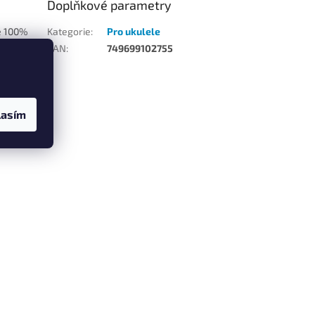
Doplňkové parametry
ze 100%
Kategorie
:
Pro ukulele
EAN
:
749699102755
u
lasím