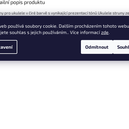
ailní popis produktu
ny pro ukulele v čiré barvě s vynikající prezentací tónů Ukulele struny 
nu v čiré barvě pro jasný, vyvážený tón s vynikající prezentací tónů.
web používá soubory cookie. Dalším procházením tohoto web
ny jsou vybaveny kuličkou pro snadnou instalaci a stabilitu ladění.
jete souhlas s jejich používáním.. Více informací
zde
.
race strun .028”, .032”, .040”, .028”
avení
Odmítnout
Souh