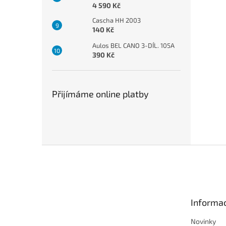
4 590 Kč
Cascha HH 2003
140 Kč
Aulos BEL CANO 3-DÍL. 105A
390 Kč
Přijímáme online platby
Z
á
p
a
t
Informac
í
Novinky