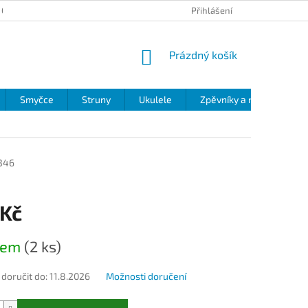
 OCHRANY OSOBNÍCH ÚDAJŮ
Přihlášení
NÁKUPNÍ
Prázdný košík
KOŠÍK
Smyčce
Struny
Ukulele
Zpěvníky a noty
Zv
346
 Kč
dem
(2 ks)
oručit do:
11.8.2026
Možnosti doručení