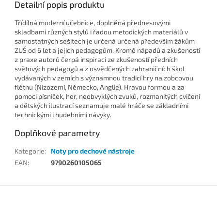
Detailní popis produktu
Třídílná moderní učebnice, doplněná přednesovými
skladbami různých stylů i řadou metodických materiálů v
samostatných sešitech je určená určená především žákům
ZUŠ od 6 let a jejich pedagogům. Kromě nápadů a zkušeností
z praxe autorů čerpá inspiraci ze zkušeností předních
světových pedagogů a z osvědčených zahraničních škol
vydávaných v zemích s významnou tradicí hry na zobcovou
flétnu (Nizozemí, Německo, Anglie). Hravou formou a za
pomoci písniček, her, neobvyklých zvuků, rozmanitých cvičení
a dětských ilustrací seznamuje malé hráče se základními
technickými i hudebními návyky.
Doplňkové parametry
Kategorie
:
Noty pro dechové nástroje
EAN
:
9790260105065
Z
á
p