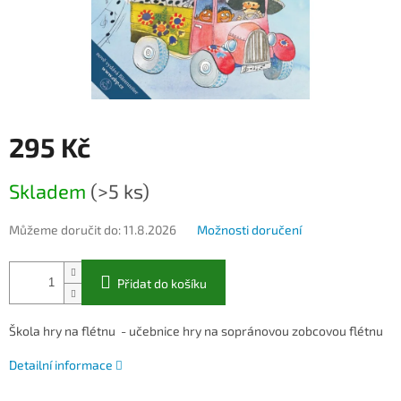
295 Kč
Měrná
Skladem
(>5 ks)
cena:
Můžeme doručit do:
11.8.2026
Možnosti doručení
Přidat do košíku
Škola hry na flétnu - učebnice hry na sopránovou zobcovou flétnu
Detailní informace