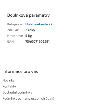
Doplňkové parametry
Kategorie
:
Elektroakustické
Záruka
:
2 roky
Hmotnost
:
5 kg
EAN
:
7340071902791
Z
á
p
a
Informace pro vás
t
Novinky
í
Kontakty
Obchodní podmínky
Podmínky ochrany osobních údajů