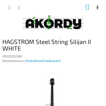
Přejít
NÁKUP
na
obsah
KOŠÍK
HAGSTROM Steel String Silijan II
WHITE
HSSID2CEWH
Průměrné
Neohodnoceno
Podrobnosti hodnocení
hodnocení
produktu
je
0,0
z
5
hvězdiček.