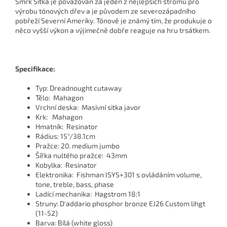
Smrk Sitka je považován za jeden z nejlepších stromů pro
výrobu tónových dřev a je původem ze severozápadního
pobřeží Severní Ameriky. Tónově je známý tím, že produkuje o
něco vyšší výkon a výjimečně dobře reaguje na hru trsátkem.
Specifikace:
Typ: Dreadnought cutaway
Tělo: Mahagon
Vrchní deska: Masivní sitka javor
Krk: Mahagon
Hmatník: Resinator
Rádius: 15"/38.1cm
Pražce: 20. medium jumbo
Šířka nultého pražce: 43mm
Kobylka: Resinator
Elektronika: Fishman ISYS+301 s ovládáním volume,
tone, treble, bass, phase
Ladící mechanika: Hagstrom 18:1
Struny: D'addario phosphor bronze EJ26 Custom lihgt
(11-52)
Barva: Bílá (white gloss)