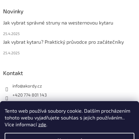
Novinky
Jak vybrat správné struny na westernovou kytaru
25.4.2025
Jak vybrat kytaru? Praktický průvodce pro začátečníky
25.4.2025
Kontakt
info
@
akordy.cz
+420 774 801 143
Najdete nás na FB
Tento web používá soubory cookie. Dalším procházením
akordy_cz
tohoto webu vyjadřujete souhlas s jejich používáním..
Více informací
zde
.
Vytvořil Shoptet