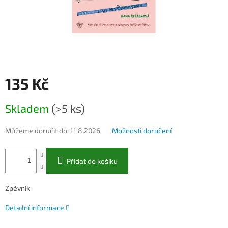
135 Kč
Měrná
Skladem
(>5 ks)
cena:
Můžeme doručit do:
11.8.2026
Možnosti doručení
Přidat do košíku
Zpěvník
Detailní informace