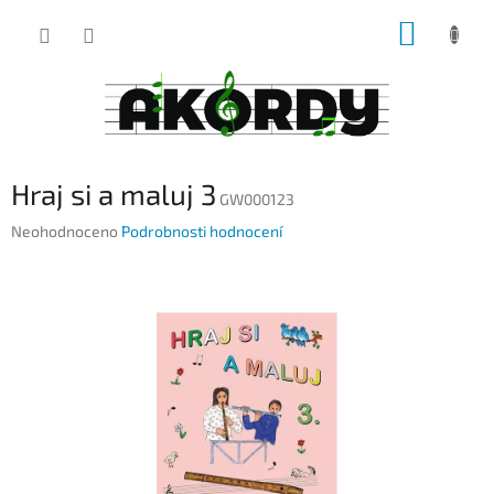
Přejít
NÁKUP
na
obsah
KOŠÍK
Hraj si a maluj 3
GW000123
Průměrné
Neohodnoceno
Podrobnosti hodnocení
hodnocení
produktu
je
0,0
z
5
hvězdiček.