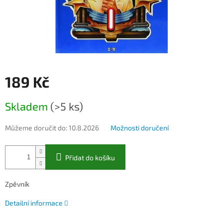
189 Kč
Měrná
Skladem
(>5 ks)
cena:
Můžeme doručit do:
10.8.2026
Možnosti doručení
Přidat do košíku
Zpěvník
Detailní informace