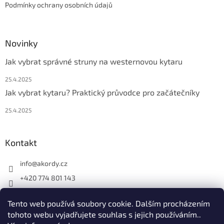
Podmínky ochrany osobních údajů
Novinky
Jak vybrat správné struny na westernovou kytaru
25.4.2025
Jak vybrat kytaru? Praktický průvodce pro začátečníky
25.4.2025
Kontakt
info
@
akordy.cz
+420 774 801 143
Najdete nás na FB
Tento web používá soubory cookie. Dalším procházením
akordy_cz
tohoto webu vyjadřujete souhlas s jejich používáním..