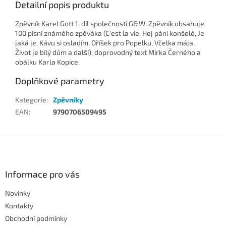
Detailní popis produktu
Zpěvník Karel Gott 1. díl společnosti G&W. Zpěvník obsahuje
100 písní známého zpěváka (C'est la vie, Hej páni konšelé, Je
jaká je, Kávu si osladím, Oříšek pro Popelku, Včelka mája,
Život je bílý dům a další), doprovodný text Mirka Černého a
obálku Karla Kopice.
Doplňkové parametry
Kategorie
:
Zpěvníky
EAN
:
9790706509495
Z
á
p
a
Informace pro vás
t
Novinky
í
Kontakty
Obchodní podmínky