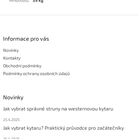
Hmotnost
:
59 kg
Z
á
p
a
Informace pro vás
t
Novinky
í
Kontakty
Obchodní podmínky
Podmínky ochrany osobních údajů
Novinky
Jak vybrat správné struny na westernovou kytaru
25.4.2025
Jak vybrat kytaru? Praktický průvodce pro začátečníky
25.4.2025