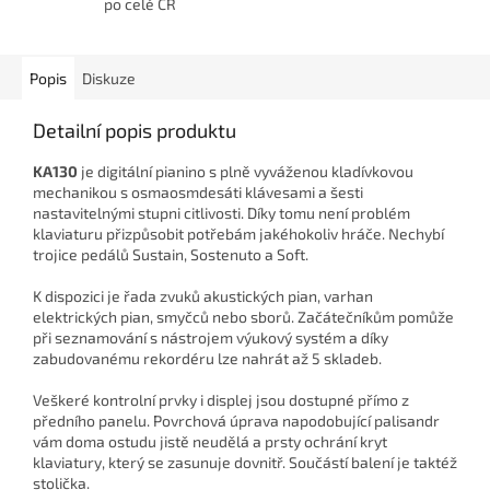
po celé ČR
Popis
Diskuze
Detailní popis produktu
KA130
je digitální pianino s plně vyváženou kladívkovou
mechanikou s osmaosmdesáti klávesami a šesti
nastavitelnými stupni citlivosti. Díky tomu není problém
klaviaturu přizpůsobit potřebám jakéhokoliv hráče. Nechybí
trojice pedálů Sustain, Sostenuto a Soft.
K dispozici je řada zvuků akustických pian, varhan
elektrických pian, smyčců nebo sborů. Začátečníkům pomůže
při seznamování s nástrojem výukový systém a díky
zabudovanému rekordéru lze nahrát až 5 skladeb.
Veškeré kontrolní prvky i displej jsou dostupné přímo z
předního panelu. Povrchová úprava napodobující palisandr
vám doma ostudu jistě neudělá a prsty ochrání kryt
klaviatury, který se zasunuje dovnitř. Součástí balení je taktéž
stolička.