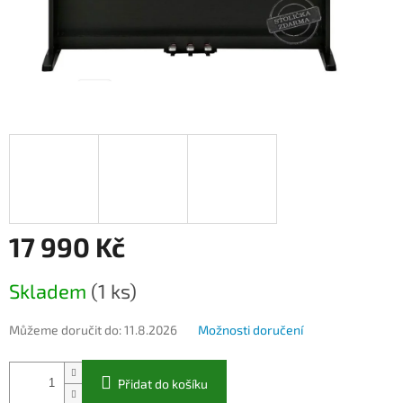
17 990 Kč
Měrná
Skladem
(1 ks)
cena:
Můžeme doručit do:
11.8.2026
Možnosti doručení
Přidat do košíku