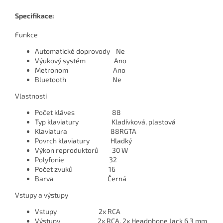
Specifikace:
Funkce
Automatické doprovody
Ne
Výukový systém
Ano
Metronom
Ano
Bluetooth
Ne
Vlastnosti
Počet kláves
88
Typ klaviatury
Kladívková, plastová
Klaviatura
88RGTA
Povrch klaviatury
Hladký
Výkon reproduktorů
30 W
Polyfonie
32
Počet zvuků
16
Barva
Černá
Vstupy a výstupy
Vstupy
2x RCA
Výstupy
2x RCA, 2x Headphone Jack 6,3 mm