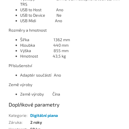
TRS
USB to Host
Ano
USB to Device
Ne
USB Midi
Ano
Rozměry a hmotnost
Šířka
1362 mm
Hloubka
440 mm
Výška
855 mm
Hmotnost
43,5 kg
Příslušenství
Adaptér součástí
Ano
Země výroby
Země výroby
Čína
Doplňkové parametry
Kategorie
:
Digitální piana
Záruka
:
2 roky