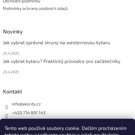
Obchodní podmínky
Podmínky ochrany osobních údajů
Novinky
Jak vybrat správné struny na westernovou kytaru
25.4.2025
Jak vybrat kytaru? Praktický průvodce pro začátečníky
25.4.2025
Kontakt
info
@
akordy.cz
+420 774 801 143
Najdete nás na FB
Tento web používá soubory cookie. Dalším procházením
akordy_cz
tohoto webu vyjadřujete souhlas s jejich používáním..