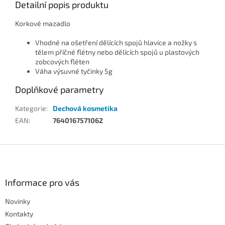
Detailní popis produktu
Korkové mazadlo
Vhodné na ošetření dělících spojů hlavice a nožky s
tělem příčné flétny nebo dělících spojů u plastových
zobcových fléten
Váha výsuvné tyčinky 5g
Doplňkové parametry
Kategorie
:
Dechová kosmetika
EAN
:
7640167571062
Z
á
p
a
Informace pro vás
t
Novinky
í
Kontakty