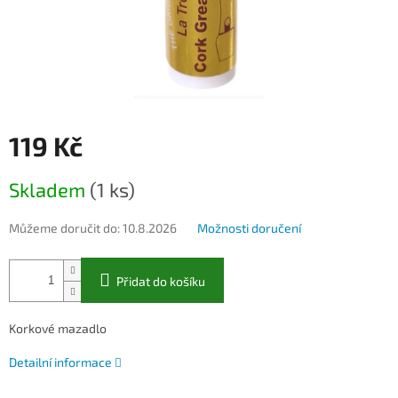
119 Kč
Měrná
Skladem
(1 ks)
cena:
Můžeme doručit do:
10.8.2026
Možnosti doručení
Přidat do košíku
Korkové mazadlo
Detailní informace