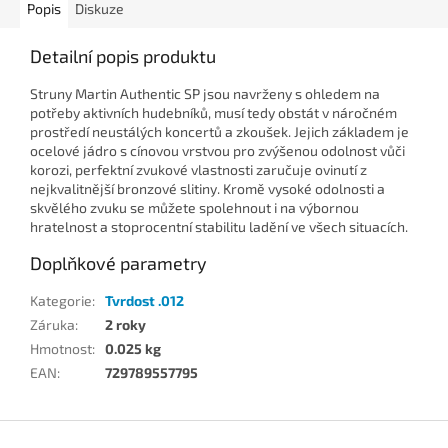
Popis
Diskuze
Detailní popis produktu
Struny Martin Authentic SP jsou navrženy s ohledem na
potřeby aktivních hudebníků, musí tedy obstát v náročném
prostředí neustálých koncertů a zkoušek. Jejich základem je
ocelové jádro s cínovou vrstvou pro zvýšenou odolnost vůči
korozi, perfektní zvukové vlastnosti zaručuje ovinutí z
nejkvalitnější bronzové slitiny. Kromě vysoké odolnosti a
skvělého zvuku se můžete spolehnout i na výbornou
hratelnost a stoprocentní stabilitu ladění ve všech situacích.
Doplňkové parametry
Kategorie
:
Tvrdost .012
Záruka
:
2 roky
Hmotnost
:
0.025 kg
EAN
:
729789557795
Z