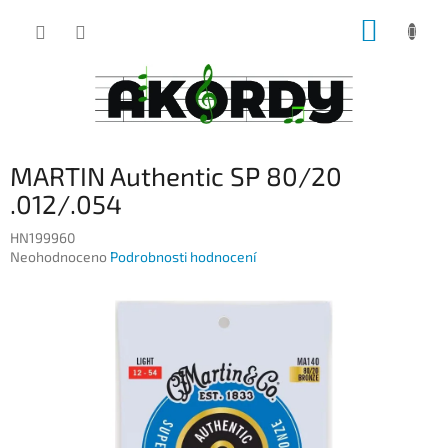
Přejít
NÁKUP
na
obsah
KOŠÍK
MARTIN Authentic SP 80/20
.012/.054
HN199960
Průměrné
Neohodnoceno
Podrobnosti hodnocení
hodnocení
produktu
je
0,0
z
5
hvězdiček.