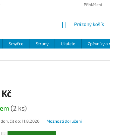
 OCHRANY OSOBNÍCH ÚDAJŮ
Přihlášení
NÁKUPNÍ
Prázdný košík
KOŠÍK
Smyčce
Struny
Ukulele
Zpěvníky a noty
Zv
 Kč
dem
(2 ks)
oručit do:
11.8.2026
Možnosti doručení