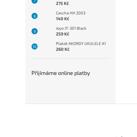
275 Kč
Cascha HH 2003
140 Kč
Joyo JT-301 Black
259 Kč
Plakát AKORDY UKULELE A1
260 Kč
Přijímáme online platby
Z
á
p
a
t