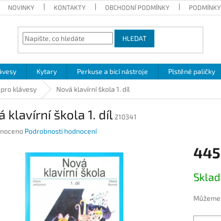
NOVINKY
KONTAKTY
OBCHODNÍ PODMÍNKY
PODMÍNKY
HLEDAT
ávesy
Kytary
Perkuse a bicí nástroje
Plstěné paličky
 pro klávesy
Nová klavírní škola 1. díl
 klavírní škola 1. díl
210341
né
noceno
Podrobnosti hodnocení
ení
445
u
Měrná
Skla
cena:
ek.
Můžeme d