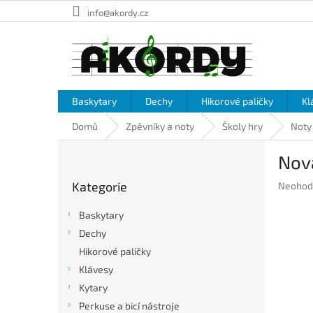
Přejít
info@akordy.cz
na
obsah
Baskytary
Dechy
Hikorové paličky
Kl
Domů
Zpěvníky a noty
Školy hry
Noty
P
Nová
o
Přeskočit
s
Kategorie
Průměr
Neohod
kategorie
t
hodnoc
r
produkt
Baskytary
a
je
Dechy
n
0,0
Hikorové paličky
z
n
5
í
Klávesy
hvězdič
p
Kytary
a
Perkuse a bicí nástroje