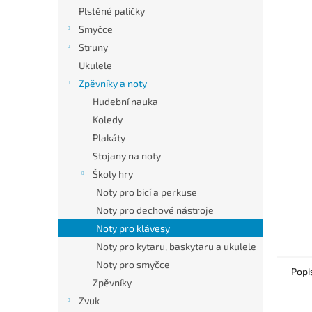
n
Plstěné paličky
e
Smyčce
l
Struny
Ukulele
Zpěvníky a noty
Hudební nauka
Koledy
Plakáty
Stojany na noty
Školy hry
Noty pro bicí a perkuse
Noty pro dechové nástroje
Noty pro klávesy
Noty pro kytaru, baskytaru a ukulele
Noty pro smyčce
Popi
Zpěvníky
Zvuk