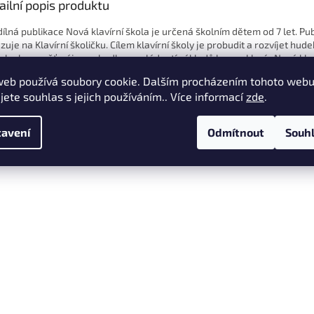
ailní popis produktu
dílná publikace Nová klavírní škola je určená školním dětem od 7 let. Pu
uje na Klavírní školičku. Cílem klavírní školy je probudit a rozvíjet hude
, sluch, paměť, zájem o hudbu a zvládnutí základů hry na klavír. Nová kla
bě soustřeďuje kromě hry podle sluchu, také základní notový, pedagogi
web používá soubory cookie. Dalším procházením tohoto web
etický materiál nutný pro klavírní rozvoj žáka.
jete souhlas s jejich používáním.. Více informací
zde
.
ifikace:
avení
Odmítnout
Souh
tor: Milada Borová, Zdena Janžurová
čet stran: 149