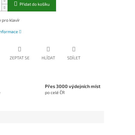
Přidat do košíku
 pro klavír
 informace
ZEPTAT SE
HLÍDAT
SDÍLET
Přes 3000 výdejních míst
e
po celé ČR