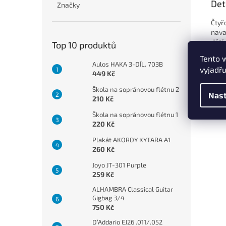
Det
Značky
Čtyř
navaz
dětí
Top 10 produktů
v so
Tento 
teor
Aulos HAKA 3-DÍL. 703B
vyjadřu
449 Kč
Spec
Škola na sopránovou flétnu 2
Nast
210 Kč
• Au
• Po
Škola na sopránovou flétnu 1
220 Kč
Plakát AKORDY KYTARA A1
260 Kč
Joyo JT-301 Purple
259 Kč
ALHAMBRA Classical Guitar
Gigbag 3/4
750 Kč
D’Addario EJ26 .011/.052