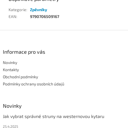
Kategorie
:
Zpěvníky
EAN
:
9790706509167
Z
á
p
a
Informace pro vás
t
Novinky
í
Kontakty
Obchodní podmínky
Podmínky ochrany osobních údajů
Novinky
Jak vybrat správné struny na westernovou kytaru
25.4.2025