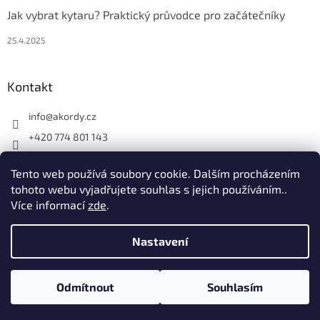
Jak vybrat kytaru? Praktický průvodce pro začátečníky
25.4.2025
Kontakt
info
@
akordy.cz
+420 774 801 143
Najdete nás na FB
Tento web používá soubory cookie. Dalším procházením
akordy_cz
tohoto webu vyjadřujete souhlas s jejich používáním..
Více informací
zde
.
Vytvořil Shoptet
Nastavení
Nastavil tým EshopyUmíme.cz
Odmítnout
Souhlasím
Copyright 2026
Akordy.cz
. Všechna práva vyhrazena.