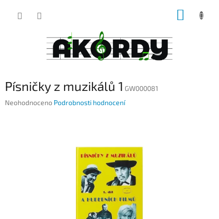
Přejít
NÁKUP
na
obsah
KOŠÍK
Písničky z muzikálů 1
GW000081
Průměrné
Neohodnoceno
Podrobnosti hodnocení
hodnocení
produktu
je
0,0
z
5
hvězdiček.