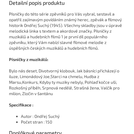
Detailní popis produktu
Písničky do této série zpěvníků pro Vás vybral, sestavil a
opatřil zajímavým povídáním známý herec, zpěvák a filmový
historik Ondřej Suchý (1945). Všechny skladby jsou v úpravě
melodická linka s textem a akordové značky. Písničky z
muzikálů a hudebních filmů 1 je první díl populárního
zpěvníku, který Vám nabízí slavné filmové melodie z
úspěšných českých muzikálů a hudebních filmů.
Písničky z muzikálů:
Bylo nás deset, Divotvorný klobouk, Jak básníci přicházejí o
iluze, Limonádový Joe,Starci na chmelu, Hudba z
Marsu,Konkurs, Kdyby ty muziky nebyly, Pohlaď kočce uši,
Rozkošný příběh, Srpnová nedělě, Strašná žena, Valčík pro
milion, Zločin v šantánu
Specifikace :
Autor : Ondřej Suchý
Počet stran : 150
Doplňkové parametry