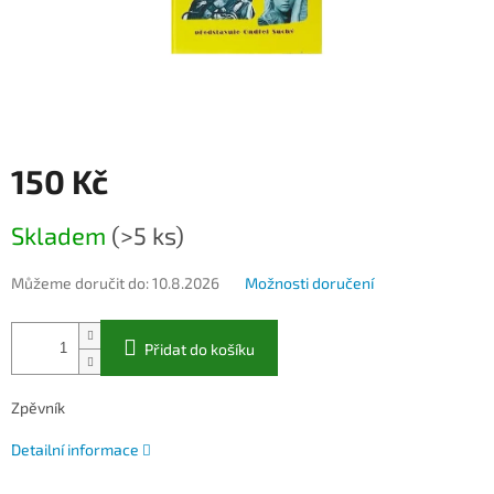
150 Kč
Měrná
Skladem
(>5 ks)
cena:
Můžeme doručit do:
10.8.2026
Možnosti doručení
Přidat do košíku
Zpěvník
Detailní informace