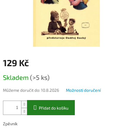
129 Kč
Měrná
Skladem
(>5 ks)
cena:
Můžeme doručit do:
10.8.2026
Možnosti doručení
Přidat do košíku
Zpěvník