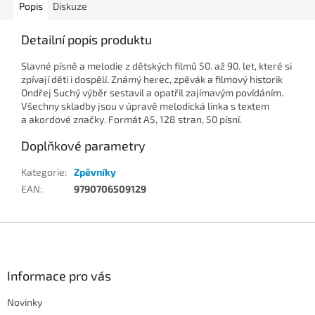
Popis
Diskuze
Detailní popis produktu
Slavné písně a melodie z dětských filmů 50. až 90. let, které si
zpívají děti i dospělí. Známý herec, zpěvák a filmový historik
Ondřej Suchý výběr sestavil a opatřil zajímavým povídáním.
Všechny skladby jsou v úpravě melodická linka s textem
a akordové značky. Formát A5, 128 stran, 50 písní.
Doplňkové parametry
Kategorie
:
Zpěvníky
EAN
:
9790706509129
Z
á
p
a
Informace pro vás
t
Novinky
í