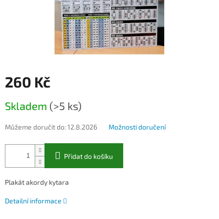
260 Kč
Měrná
Skladem
(>5 ks)
cena:
Můžeme doručit do:
12.8.2026
Možnosti doručení
Přidat do košíku
Plakát akordy kytara
Detailní informace