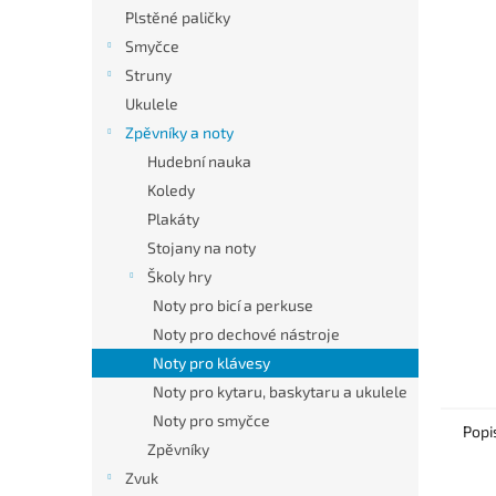
n
Plstěné paličky
e
Smyčce
l
Struny
Ukulele
Zpěvníky a noty
Hudební nauka
Koledy
Plakáty
Stojany na noty
Školy hry
Noty pro bicí a perkuse
Noty pro dechové nástroje
Noty pro klávesy
Noty pro kytaru, baskytaru a ukulele
Noty pro smyčce
Popi
Zpěvníky
Zvuk