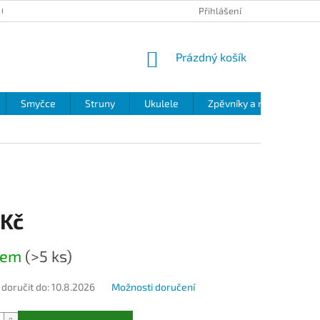
 OCHRANY OSOBNÍCH ÚDAJŮ
Přihlášení
NÁKUPNÍ
Prázdný košík
KOŠÍK
Smyčce
Struny
Ukulele
Zpěvníky a noty
Zv
 Kč
dem
(>5 ks)
oručit do:
10.8.2026
Možnosti doručení