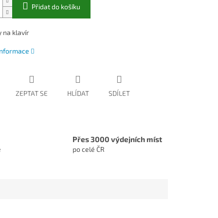
Přidat do košíku
 na klavír
 informace
ZEPTAT SE
HLÍDAT
SDÍLET
Přes 3000 výdejních míst
e
po celé ČR