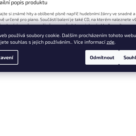
ailní popis produktu
ajte si známé hity a oblíbené písně napříč hudebními žánry ve snadné a
vě určené pro piano. Součástí balení je také CD, na kterém naleznete 
ě v dané úpravě pro vaši přesnou představu, jak má skladba znít.
web používá soubory cookie. Dalším procházením tohoto web
ifikace:
jete souhlas s jejich používáním.. Více informací
zde
.
Počet stran: 64
Jazyk: Český
avení
Odmítnout
Souh
Vhodné pro: Kytaru/Klavír
Formát: Sešit + CD