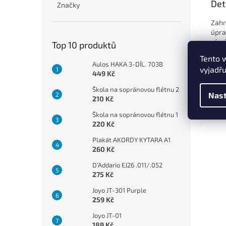
Det
Značky
Zahr
úpra
písn
Top 10 produktů
Tento 
Spec
Aulos HAKA 3-DÍL. 703B
vyjadřu
449 Kč
Škola na sopránovou flétnu 2
Nast
210 Kč
Škola na sopránovou flétnu 1
220 Kč
Plakát AKORDY KYTARA A1
260 Kč
D’Addario EJ26 .011/.052
275 Kč
Joyo JT-301 Purple
259 Kč
Joyo JT-01
189 Kč