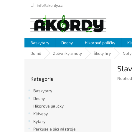
Přejít
info@akordy.cz
na
obsah
Baskytary
Dechy
Hikorové paličky
Kl
Domů
Zpěvníky a noty
Školy hry
Noty
P
Sla
o
Přeskočit
s
Kategorie
Průměr
Neohod
kategorie
t
hodnoc
r
produkt
Baskytary
a
je
Dechy
n
0,0
Hikorové paličky
z
n
5
í
Klávesy
hvězdič
p
Kytary
a
Perkuse a bicí nástroje