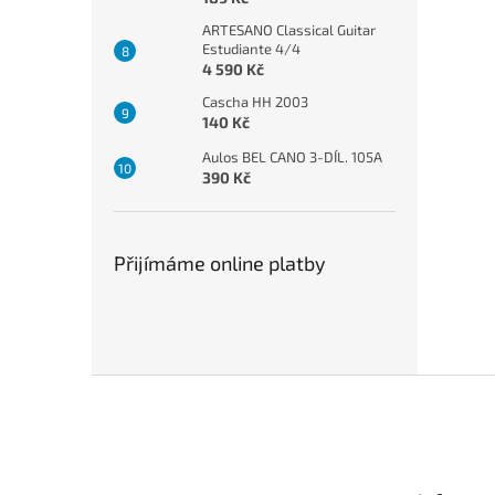
ARTESANO Classical Guitar
Estudiante 4/4
4 590 Kč
Cascha HH 2003
140 Kč
Aulos BEL CANO 3-DÍL. 105A
390 Kč
Přijímáme online platby
Z
á
p
a
t