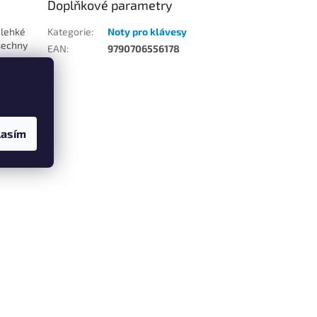
Doplňkové parametry
 lehké
Kategorie
:
Noty pro klávesy
všechny
EAN
:
9790706556178
u
lasím