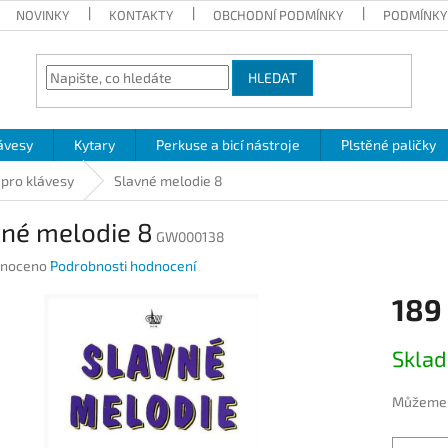
NOVINKY
KONTAKTY
OBCHODNÍ PODMÍNKY
PODMÍNKY
HLEDAT
ávesy
Kytary
Perkuse a bicí nástroje
Plstěné paličky
 pro klávesy
Slavné melodie 8
vné melodie 8
GW000138
né
noceno
Podrobnosti hodnocení
ení
189
u
Měrná
Skla
cena:
ek.
Můžeme d