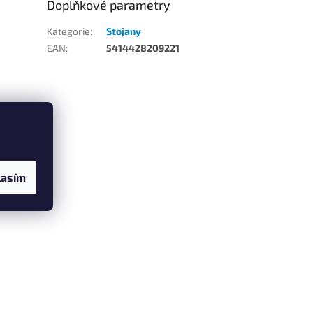
Doplňkové parametry
Kategorie
:
Stojany
EAN
:
5414428209221
u
lasím