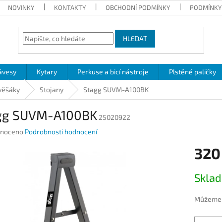
NOVINKY
KONTAKTY
OBCHODNÍ PODMÍNKY
PODMÍNKY
HLEDAT
ávesy
Kytary
Perkuse a bicí nástroje
Plstěné paličky
 věšáky
Stojany
Stagg SUVM-A100BK
gg SUVM-A100BK
25020922
né
noceno
Podrobnosti hodnocení
ení
320
u
Měrná
Skla
cena:
ek.
Můžeme d