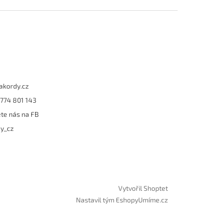
akordy.cz
774 801 143
te nás na FB
y_cz
Vytvořil Shoptet
Nastavil tým EshopyUmíme.cz