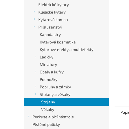
n
Elektrické kytary
e
Klasické kytary
l
Kytarová komba
Příslušenství
Kapodastry
Kytarová kosmetika
Kytarové efekty a multiefekty
Ladičky
Miniatury
Obaly a kufry
Podnožky
Popruhy a zámky
Stojany a věšáky
Stojany
Věšáky
Popi
Perkuse a bicí nástroje
Plstěné paličky