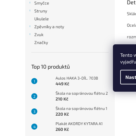
Det
Smyčce
Struny
Sklá
Ukulele
Ocel
Zpěvníky a noty
Zvuk
rozmě
Značky
hmot
Tento 
Barv
vyjadřu
Top 10 produktů
Nast
Aulos HAKA 3-DÍL. 703B
449 Kč
Škola na sopránovou flétnu 2
210 Kč
Škola na sopránovou flétnu 1
220 Kč
Plakát AKORDY KYTARA A1
260 Kč