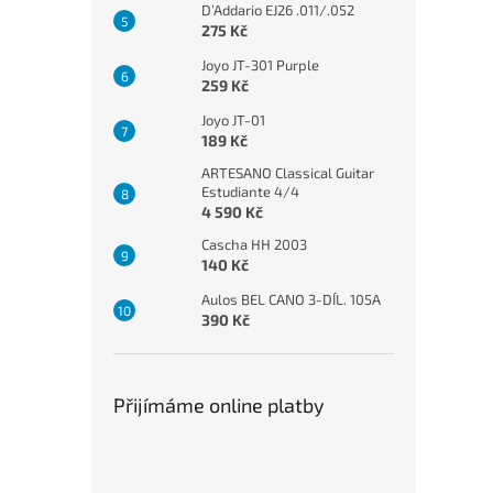
D’Addario EJ26 .011/.052
275 Kč
Joyo JT-301 Purple
259 Kč
Joyo JT-01
189 Kč
ARTESANO Classical Guitar
Estudiante 4/4
4 590 Kč
Cascha HH 2003
140 Kč
Aulos BEL CANO 3-DÍL. 105A
390 Kč
Přijímáme online platby