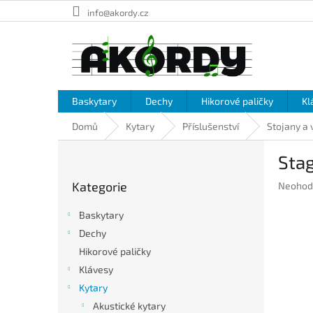
Přejít
info@akordy.cz
na
obsah
Baskytary
Dechy
Hikorové paličky
Kl
Domů
Kytary
Příslušenství
Stojany a
P
Sta
o
Přeskočit
s
Kategorie
Průměr
Neohod
kategorie
t
hodnoc
r
produkt
Baskytary
a
je
Dechy
n
0,0
Hikorové paličky
z
n
5
í
Klávesy
hvězdič
p
Kytary
a
Akustické kytary