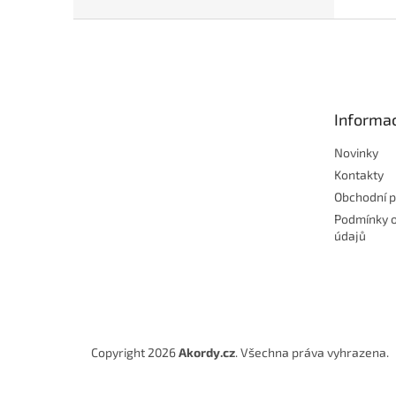
Z
á
p
a
t
Informac
í
Novinky
Kontakty
Obchodní 
Podmínky 
údajů
Copyright 2026
Akordy.cz
. Všechna práva vyhrazena.