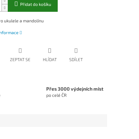
Přidat do košíku
ro ukulele a mandolínu
 informace
ZEPTAT SE
HLÍDAT
SDÍLET
Přes 3000 výdejních míst
e
po celé ČR