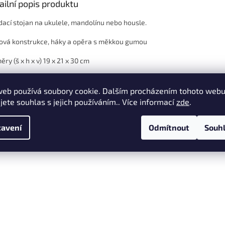
ailní popis produktu
dací stojan na ukulele, mandolínu nebo housle.
ová konstrukce, háky a opěra s měkkou gumou
ry (š x h x v) 19 x 21 x 30 cm
nost - 0,8 kg
web používá soubory cookie. Dalším procházením tohoto web
a - černá
jete souhlas s jejich používáním.. Více informací
zde
.
avení
Odmítnout
Souh