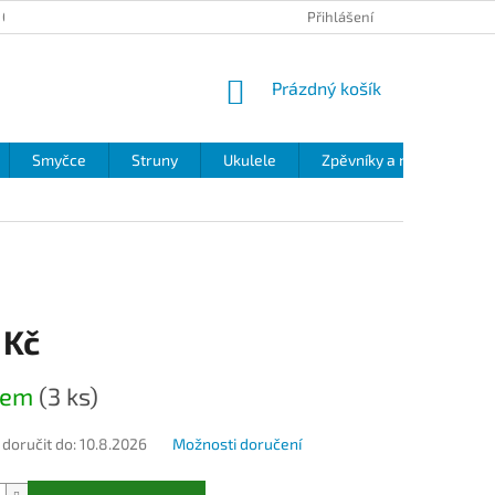
 OCHRANY OSOBNÍCH ÚDAJŮ
Přihlášení
NÁKUPNÍ
Prázdný košík
KOŠÍK
Smyčce
Struny
Ukulele
Zpěvníky a noty
Zv
 Kč
dem
(3 ks)
oručit do:
10.8.2026
Možnosti doručení