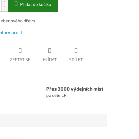
Přidat do košíku
z ebenového dřeva
 informace
ZEPTAT SE
HLÍDAT
SDÍLET
Přes 3000 výdejních míst
e
po celé ČR