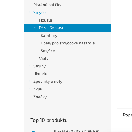
n
Plstěné paličky
e
Smyčce
l
Housle
Příslušenství
Kalafuny
Obaly pro smyčcové nástroje
Smyčce
Violy
Struny
Ukulele
Zpěvníky a noty
Zvuk
Značky
Popi
Top 10 produktů
Plakát AKORDY KYTARA A1