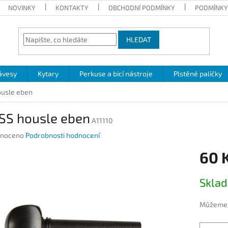
NOVINKY
KONTAKTY
OBCHODNÍ PODMÍNKY
PODMÍNKY
HLEDAT
ávesy
Kytary
Perkuse a bicí nástroje
Plstěné paličky
usle eben
SS housle eben
A11110
né
noceno
Podrobnosti hodnocení
ení
60 
u
Měrná
Skla
cena:
ek.
Můžeme d