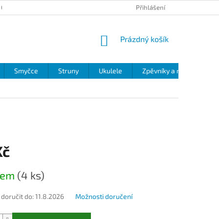
 OCHRANY OSOBNÍCH ÚDAJŮ
Přihlášení
NÁKUPNÍ
Prázdný košík
KOŠÍK
Smyčce
Struny
Ukulele
Zpěvníky a noty
Zv
Kč
dem
(4 ks)
oručit do:
11.8.2026
Možnosti doručení