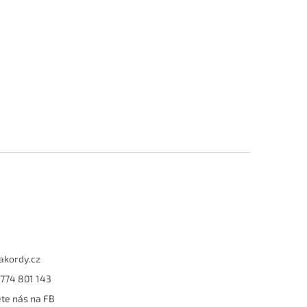
akordy.cz
774 801 143
te nás na FB