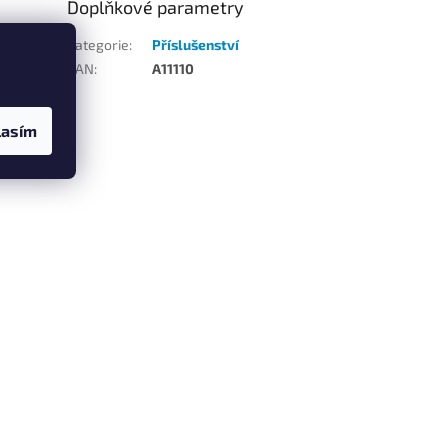
Doplňkové parametry
Kategorie
:
Příslušenství
u
EAN
:
A11110
lasím