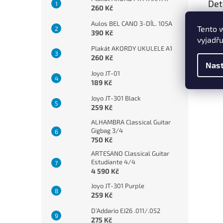
Det
260 Kč
Hous
Aulos BEL CANO 3-DÍL. 105A
Tento 
390 Kč
vyjadřu
Plakát AKORDY UKULELE A1
260 Kč
Nast
Joyo JT-01
189 Kč
Joyo JT-301 Black
259 Kč
ALHAMBRA Classical Guitar
Gigbag 3/4
750 Kč
ARTESANO Classical Guitar
Estudiante 4/4
4 590 Kč
Joyo JT-301 Purple
259 Kč
D’Addario EJ26 .011/.052
275 Kč