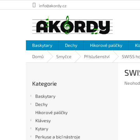
Přejít
info@akordy.cz
na
obsah
Baskytary
Dechy
Hikorové paličky
Kl
Domů
Smyčce
Příslušenství
SWISS ho
P
SWI
o
Přeskočit
s
Kategorie
Průměr
Neohod
kategorie
t
hodnoc
r
produkt
Baskytary
a
je
Dechy
n
0,0
Hikorové paličky
z
n
5
í
Klávesy
hvězdič
p
Kytary
a
Perkuse a bicí nástroje