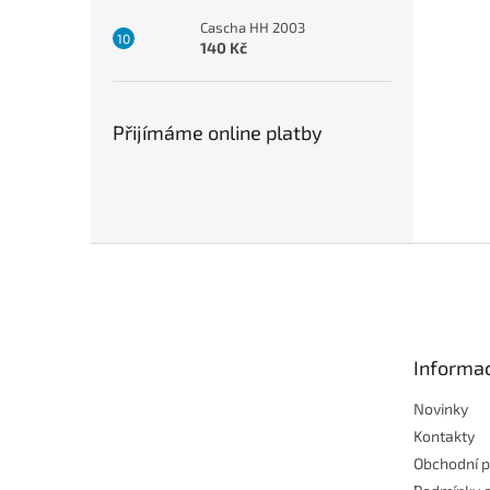
Cascha HH 2003
140 Kč
Přijímáme online platby
Z
á
p
a
t
Informac
í
Novinky
Kontakty
Obchodní 