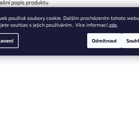
ailní popis produktu
lová kolíček z ebenového dřeva
web používá soubory cookie. Dalším procházením tohoto web
jete souhlas s jejich používáním.. Více informací
zde
.
avení
Odmítnout
Souh