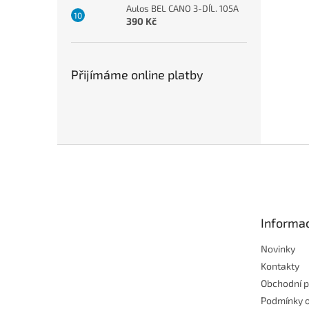
Aulos BEL CANO 3-DÍL. 105A
390 Kč
Přijímáme online platby
Z
á
p
a
t
Informac
í
Novinky
Kontakty
Obchodní 
Podmínky 