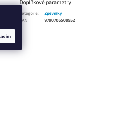
Doplňkové parametry
 učitele
Kategorie
:
Zpěvníky
u
EAN
:
9790706509952
klad a
lasím