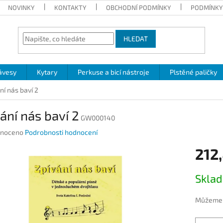
NOVINKY
KONTAKTY
OBCHODNÍ PODMÍNKY
PODMÍNKY
HLEDAT
ávesy
Kytary
Perkuse a bicí nástroje
Plstěné paličky
ní nás baví 2
ání nás baví 2
GW000140
né
noceno
Podrobnosti hodnocení
ení
212
u
Měrná
Skla
cena:
ek.
Můžeme d