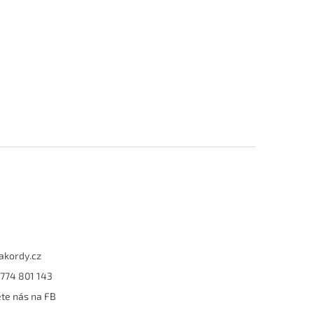
akordy.cz
774 801 143
te nás na FB