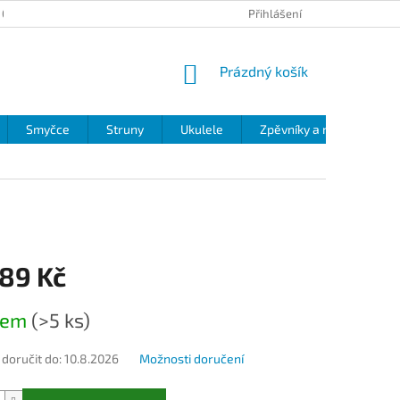
 OCHRANY OSOBNÍCH ÚDAJŮ
Přihlášení
NÁKUPNÍ
Prázdný košík
KOŠÍK
Smyčce
Struny
Ukulele
Zpěvníky a noty
Zv
,89 Kč
dem
(>5 ks)
oručit do:
10.8.2026
Možnosti doručení