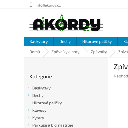
Přejít
info@akordy.cz
na
obsah
Baskytary
Dechy
Hikorové paličky
Kl
Domů
Zpěvníky a noty
Zpěvníky
Zpívá
P
Zpív
o
Přeskočit
s
Kategorie
Průměr
Neohod
kategorie
t
hodnoc
r
produkt
Baskytary
a
je
Dechy
n
0,0
Hikorové paličky
z
n
5
í
Klávesy
hvězdič
p
Kytary
a
Perkuse a bicí nástroje