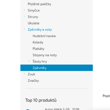
n
Plstěné paličky
e
Smyčce
l
Struny
Ukulele
Zpěvníky a noty
Hudební nauka
Koledy
Plakáty
Stojany na noty
Školy hry
Zpěvníky
Zvuk
Značky
Popi
Top 10 produktů
Aulos HAKA 3-DÍL. 703B