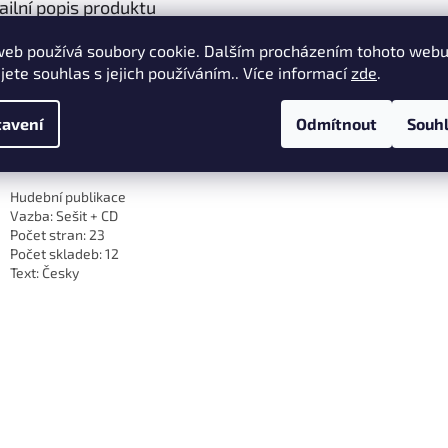
ailní popis produktu
 hudební publikace + CD patří do série pěti sešitů určených zejména pro
web používá soubory cookie. Dalším procházením tohoto web
bní výchovy na všech stupních škol i škol uměleckých.
jete souhlas s jejich používáním.. Více informací
zde
.
D je každá skladba nahrána čtyřikrát a to jednotlivé party, hudební pod
nec skladba jako celek.
avení
Odmítnout
Souh
ifikace:
Hudební publikace
Vazba: Sešit + CD
Počet stran: 23
Počet skladeb: 12
Text: Česky