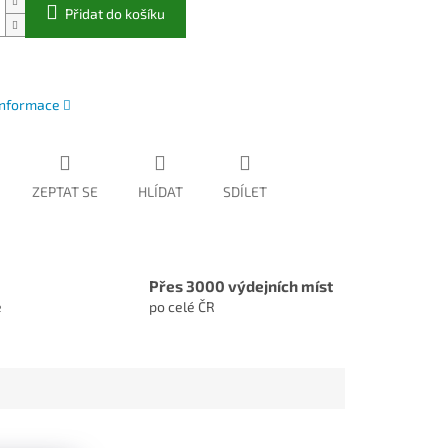
Přidat do košíku
 informace
ZEPTAT SE
HLÍDAT
SDÍLET
Přes 3000 výdejních míst
e
po celé ČR