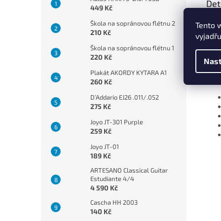
Det
449 Kč
Tato
Škola na sopránovou flétnu 2
Tento 
hude
210 Kč
vyjadřu
Škola na sopránovou flétnu 1
Na C
220 Kč
nako
Nast
Plakát AKORDY KYTARA A1
Spec
260 Kč
D’Addario EJ26 .011/.052
275 Kč
Joyo JT-301 Purple
259 Kč
Joyo JT-01
189 Kč
ARTESANO Classical Guitar
Estudiante 4/4
4 590 Kč
Cascha HH 2003
140 Kč