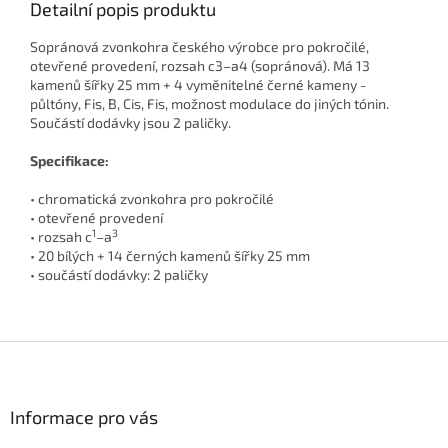
Detailní popis produktu
Sopránová zvonkohra českého výrobce pro pokročilé,
otevřené provedení, rozsah c3–a4 (sopránová). Má 13
kamenů šířky 25 mm + 4 vyměnitelné černé kameny -
půltóny, Fis, B, Cis, Fis, možnost modulace do jiných tónin.
Součástí dodávky jsou 2 paličky.
Specifikace:
• chromatická zvonkohra pro pokročilé
• otevřené provedení
1
3
• rozsah c
–a
• 20 bílých + 14 černých kamenů šířky 25 mm
• součástí dodávky: 2 paličky
Z
á
p
a
Informace pro vás
t