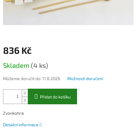
836 Kč
Měrná
Skladem
(4 ks)
cena:
Můžeme doručit do:
11.8.2026
Možnosti doručení
Přidat do košíku
Zvonkohra
Detailní informace