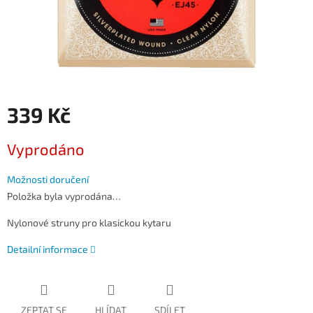
339 Kč
Měrná
Vyprodáno
cena:
Možnosti doručení
Položka byla vyprodána…
Nylonové struny pro klasickou kytaru
Detailní informace
ZEPTAT SE
HLÍDAT
SDÍLET