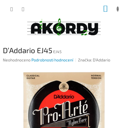
Přejít
NÁKUP
na
obsah
KOŠÍK
D’Addario EJ45
EJ45
Průměrné
Neohodnoceno
Podrobnosti hodnocení
Značka:
D’Addario
hodnocení
produktu
je
0,0
z
5
hvězdiček.