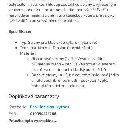
pokročilé hráče, kteří hledají spolehlivé struny s vyváženým
zvukem, pohodlnou hratelností a dlouhou výdrží. Patří k
nejprodávanějším strunám pro klasickou kytaru právě díky
své kvalitě a univerzálnímu charakteru.
Specifikace:
Typ: Struny pro klasickou kytaru (nylonové)
Tenznost: Normal Tension (normální tah)
Materiál:
Diskantové struny (1.–3.): Vysoce kvalitní,
průhledný nylon – pečlivě kalibrovaný laserem
pro přesnou intonaci a hladký pocit při hře
Basové struny (4.–6.): Vícevrstvé nylonové jádro
vinuté postříbřenou mědí – poskytují teplý,
bohatý tón s dobrou odezvou
Doplňkové parametry
Kategorie
:
Pro klasickou kytaru
EAN
:
019954121266
Položka byla vyprodána…