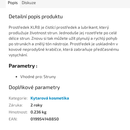
Popis
Diskuze
Detailní popis produktu
Prostředek XLR8 je čistící prostředek a lubrikant, který
prodlužuje životnost strun. Jednoduše jej rozetřete po celé
délce strun. Znovu si tak můžete užít plynulý a rychlý pohyb
po strunách a znělý tón nástroje. Prostředek je uskladněn v
kovové neprodyšné krabičce, která zabraňuje předčasnému
vysychání.
Parametry :
Vhodné pro: Struny
Doplňkové parametry
Kategorie
:
Kytarová kosmetika
Záruka
:
2 roky
Hmotnost
:
0.236 kg
EAN
:
019954148850