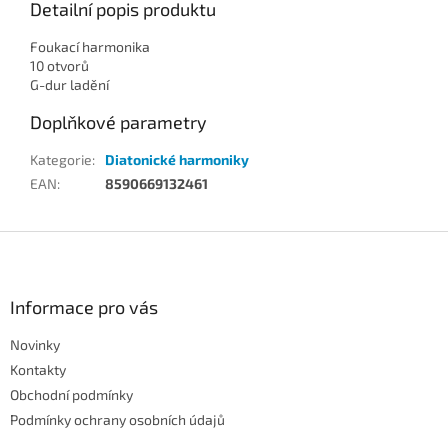
Detailní popis produktu
Foukací harmonika
10 otvorů
G-dur ladění
Doplňkové parametry
Kategorie
:
Diatonické harmoniky
EAN
:
8590669132461
Z
á
p
a
Informace pro vás
t
Novinky
í
Kontakty
Obchodní podmínky
Podmínky ochrany osobních údajů