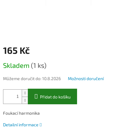
165 Kč
Měrná
Skladem
(1 ks)
cena:
Můžeme doručit do:
10.8.2026
Možnosti doručení
Přidat do košíku
Foukací harmonika
Detailní informace