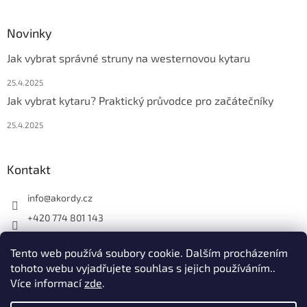
Novinky
Jak vybrat správné struny na westernovou kytaru
25.4.2025
Jak vybrat kytaru? Praktický průvodce pro začátečníky
25.4.2025
Kontakt
info
@
akordy.cz
+420 774 801 143
Najdete nás na FB
Tento web používá soubory cookie. Dalším procházením
akordy_cz
tohoto webu vyjadřujete souhlas s jejich používáním..
Více informací
zde
.