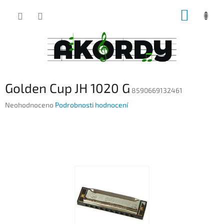
Přejít
NÁKUP
na
obsah
KOŠÍK
Golden Cup JH 1020 G
8590669132461
Průměrné
Neohodnoceno
Podrobnosti hodnocení
hodnocení
produktu
je
0,0
z
5
hvězdiček.