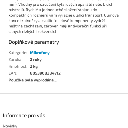
mm). Vhodný pro ozvučení kytarových aparátů nebo bicích
nástrojů. Rychlé a jednoduché složení stojanu do
kompaktních rozměrů vám výrazně ulehčí transport. Gumové
konce trojnožky a kvalitní ocelové komponenty vydrží i
neštrné zacházení, zároveň mají antivibrační funkci při
silných nízkých frekvencích.
Doplňkové parametry
Kategorie
:
Mikrofony
Záruka
:
2 roky
Hmotnost
:
2 kg
EAN
:
8053908384712
Položka byla vyprodána…
Z
á
p
a
Informace pro vás
t
Novinky
í