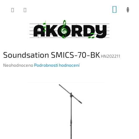
Přejít
NÁKUP
na
obsah
KOŠÍK
Soundsation SMICS-70-BK
HN202211
Průměrné
Neohodnoceno
Podrobnosti hodnocení
hodnocení
produktu
je
0,0
z
5
hvězdiček.