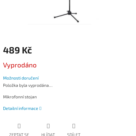
489 Kč
Měrná
Vyprodáno
cena:
Možnosti doručení
Položka byla vyprodána…
Mikrofonní stojan
Detailní informace
ZEPTAT SE
HLÍDAT
SDÍLET